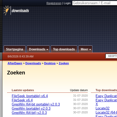
Registreren
|
Login:
Startpagina
Downloads
Top downloads
Meer
8/6/2026 8:43:39 AM
AfterDawn
>
Downloads
>
Desktop
>
Zoeken
Zoeken
Laatste updates
Update datum
Top download
FileSeek (portable) v6.4
31-07-2020
Easy Duplicat
FileSeek v6.4
31-07-2020
Easy Duplicat
X
GrepWin (64-bit portable) v2.0.3
30-07-2020
Locate32
GrepWin (portable) v2.0.3
30-07-2020
Locate32 (64-b
GrepWin (64-bit) v2.0.3
30-07-2020
Easy Duplicate