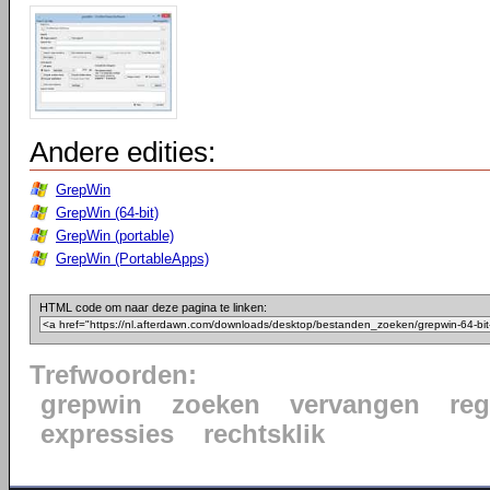
Andere edities:
GrepWin
GrepWin (64-bit)
GrepWin (portable)
GrepWin (PortableApps)
HTML code om naar deze pagina te linken:
Trefwoorden:
grepwin
zoeken
vervangen
reg
expressies
rechtsklik