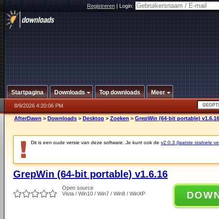
Registreren
|
Login:
Startpagina
Downloads
Top downloads
Meer
8/9/2026 4:20:06 PM
AfterDawn
>
Downloads
>
Desktop
>
Zoeken
>
GrepWin (64-bit portable) v1.6.1
Dit is een oude versie van deze software. Je kunt ook de
v2.0.3 (laatste stabiele ve
GrepWin (64-bit portable) v1.6.16
Open source
DOW
Vista / Win10 / Win7 / Win8 / WinXP