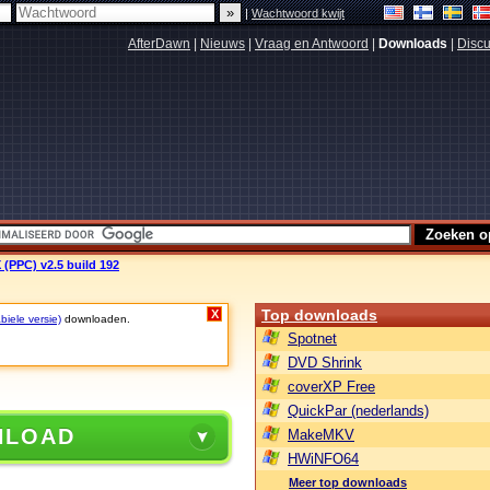
|
Wachtwoord kwijt
AfterDawn
|
Nieuws
|
Vraag en Antwoord
|
Downloads
|
Discu
(PPC) v2.5 build 192
Top downloads
X
biele versie)
downloaden.
Spotnet
DVD Shrink
coverXP Free
QuickPar (nederlands)
NLOAD
MakeMKV
HWiNFO64
Meer top downloads