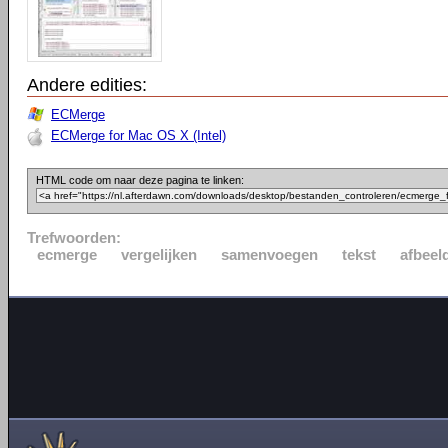
Andere edities:
ECMerge
ECMerge for Mac OS X (Intel)
HTML code om naar deze pagina te linken:
Trefwoorden:
ecmerge
vergelijken
samenvoegen
tekst
afbeel