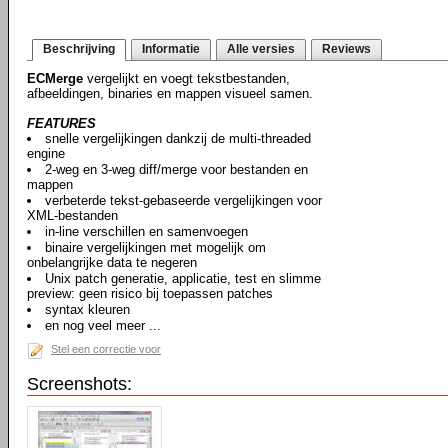
Beschrijving
Informatie
Alle versies
Reviews
ECMerge
vergelijkt en voegt tekstbestanden,
afbeeldingen, binaries en mappen visueel samen.
FEATURES
snelle vergelijkingen dankzij de multi-threaded
engine
2-weg en 3-weg diff/merge voor bestanden en
mappen
verbeterde tekst-gebaseerde vergelijkingen voor
XML-bestanden
in-line verschillen en samenvoegen
binaire vergelijkingen met mogelijk om
onbelangrijke data te negeren
Unix patch generatie, applicatie, test en slimme
preview: geen risico bij toepassen patches
syntax kleuren
en nog veel meer ...
Stel een correctie voor
Screenshots: