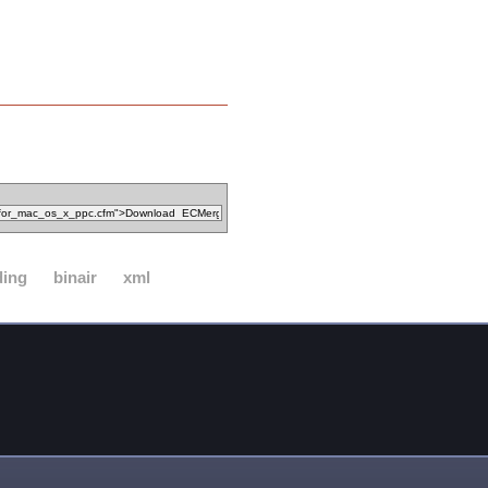
ding
binair
xml