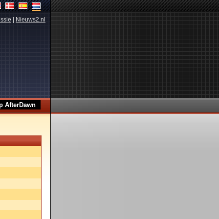
ssie
|
Nieuws2.nl