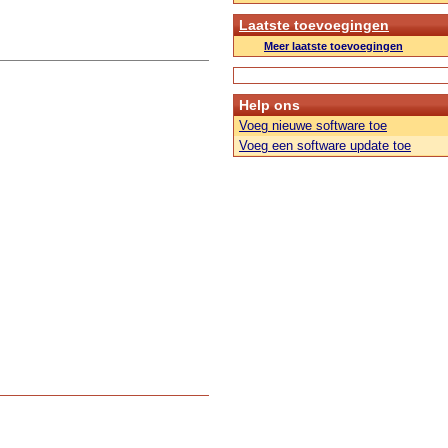
Laatste toevoegingen
Meer laatste toevoegingen
Help ons
Voeg nieuwe software toe
Voeg een software update toe