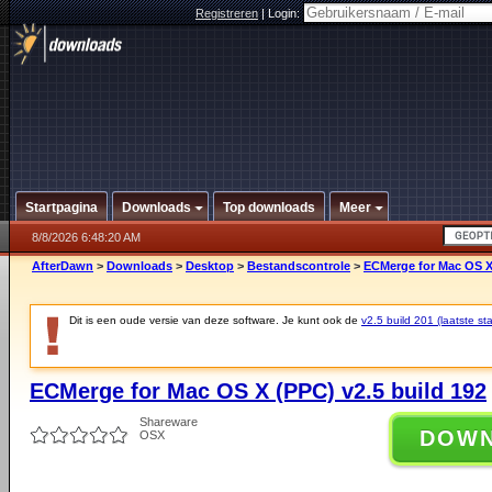
Registreren
|
Login:
Startpagina
Downloads
Top downloads
Meer
8/8/2026 6:48:20 AM
AfterDawn
>
Downloads
>
Desktop
>
Bestandscontrole
>
ECMerge for Mac OS X 
Dit is een oude versie van deze software. Je kunt ook de
v2.5 build 201 (laatste sta
ECMerge for Mac OS X (PPC) v2.5 build 192
Shareware
DOW
OSX