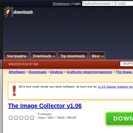
Registreren
|
Login:
Startpagina
Downloads
Top downloads
Meer
8/6/2026 8:04:27 AM
AfterDawn
>
Downloads
>
Desktop
>
Grafische viewers/organizers
>
The Image 
Dit is een oude versie van deze software. Je kunt ook de
v1.10 (laatste stabiele ver
The Image Collector v1.06
Freeware
DOW
Vista / Win7 / Win8 / WinXP