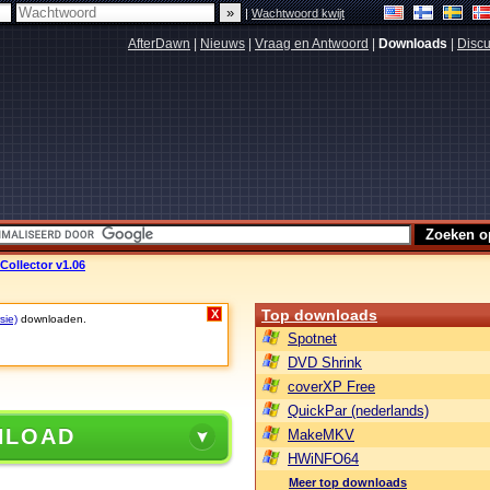
|
Wachtwoord kwijt
AfterDawn
|
Nieuws
|
Vraag en Antwoord
|
Downloads
|
Discu
Collector v1.06
Top downloads
X
sie)
downloaden.
Spotnet
DVD Shrink
coverXP Free
QuickPar (nederlands)
NLOAD
MakeMKV
HWiNFO64
Meer top downloads