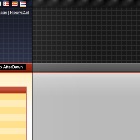
ssie
|
Nieuws2.nl