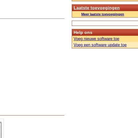
Laatste toevoegingen
Meer laatste toevoegingen
Help ons
Voeg nieuwe software toe
Voeg een software update toe