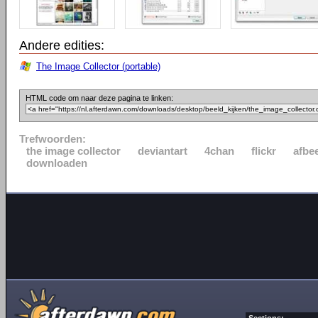
Andere edities:
The Image Collector (portable)
HTML code om naar deze pagina te linken:
Trefwoorden:
the image collector
deviantart
4chan
flickr
afbe
downloaden