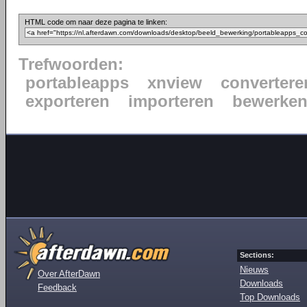
HTML code om naar deze pagina te linken:
Trefwoorden:
portableapps
xnview
convertere
exporteren
importeren
bewerke
Sections:
Nieuws
Over AfterDawn
Downloads
Feedback
Top Downloads