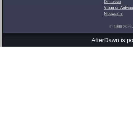
Discussie
Vraag en Antwoo
Nieuws2.nl
© 1999-2026
AfterDawn is p