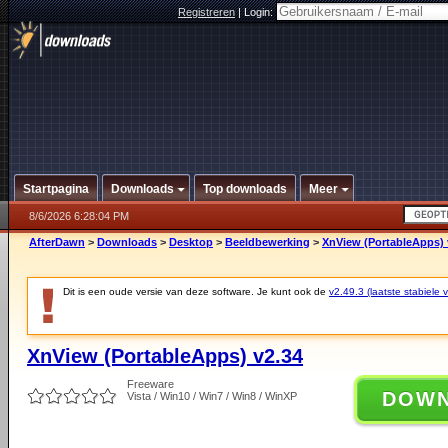
Registreren
|
Login:
Startpagina
Downloads
Top downloads
Meer
8/6/2026 6:28:04 PM
AfterDawn
>
Downloads
>
Desktop
>
Beeldbewerking
>
XnView (PortableApps) 
Dit is een oude versie van deze software. Je kunt ook de
v2.49.3 (laatste stabiele v
XnView (PortableApps) v2.34
Freeware
DOW
Vista / Win10 / Win7 / Win8 / WinXP