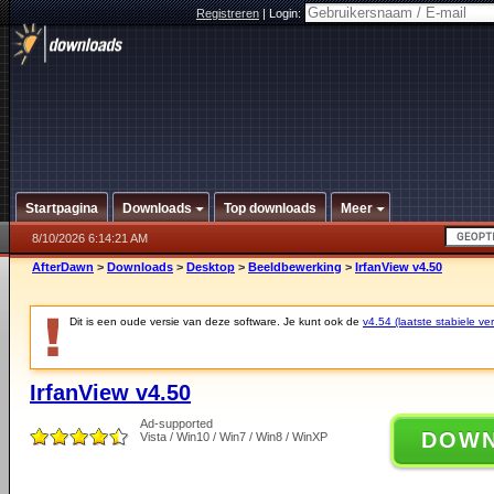
Registreren
|
Login:
Startpagina
Downloads
Top downloads
Meer
8/10/2026 6:14:21 AM
AfterDawn
>
Downloads
>
Desktop
>
Beeldbewerking
>
IrfanView v4.50
Dit is een oude versie van deze software. Je kunt ook de
v4.54 (laatste stabiele ver
IrfanView v4.50
Ad-supported
DOW
Vista / Win10 / Win7 / Win8 / WinXP