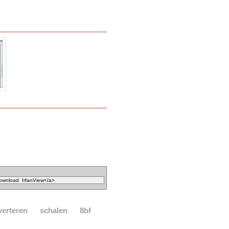
verteren
schalen
8bf