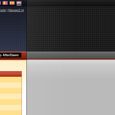
ssie
|
Nieuws2.nl