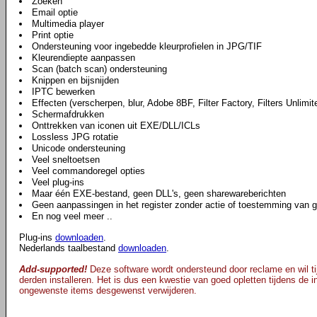
Zoeken
Email optie
Multimedia player
Print optie
Ondersteuning voor ingebedde kleurprofielen in JPG/TIF
Kleurendiepte aanpassen
Scan (batch scan) ondersteuning
Knippen en bijsnijden
IPTC bewerken
Effecten (verscherpen, blur, Adobe 8BF, Filter Factory, Filters Unlimite
Schermafdrukken
Onttrekken van iconen uit EXE/DLL/ICLs
Lossless JPG rotatie
Unicode ondersteuning
Veel sneltoetsen
Veel commandoregel opties
Veel plug-ins
Maar één EXE-bestand, geen DLL's, geen sharewareberichten
Geen aanpassingen in het register zonder actie of toestemming van g
En nog veel meer ..
Plug-ins
downloaden
.
Nederlands taalbestand
downloaden
.
Add-supported!
Deze software wordt ondersteund door reclame en wil tij
derden installeren. Het is dus een kwestie van goed opletten tijdens de ins
ongewenste items desgewenst verwijderen.