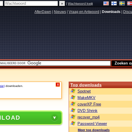
|
Wachtwoord kwijt
AfterDawn
|
Nieuws
|
Vraag en Antwoord
|
Downloads
|
Discu
Top downloads
X
sie)
downloaden.
Spotnet
MakeMKV
coverXP Free
DVD Shrink
NLOAD
recover_mp4
Password Viewer
Meer top downloads