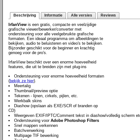
Beschrijving
Informatie
Alle versies
Reviews
IrfanView
is een gratis, compacte en veelzijdige
grafische viewer/bewerker/converter met
ondersteuning voor alle veelgebruikte grafische
formaten. Een ideaal programma om afbeeldingen te
bekijken, audio te beluisteren en video's te bekijken.
Bijzonder geschikt voor de beginner en krachtig
genoeg voor de pro's.
IrfanView beschikt over een enorme hoeveelheid
features, die uit te breiden zijn met plug-ins
Ondersteuning voor enorme hoeveelheid formaten
(
bekijk ze hier
).
Meertalig
Thumbnail/preview optie
Tekenen - lijnen, cirkels, pijlen, etc.
Werkbalk skins
Diashow (opslaan als EXE/SCR of branden op
CD)
Weergeven EXIF/IPTC/Comment tekst in diashow/volledig scherm et
Ondersteuning voor
Adobe Photoshop Filters
Snel mappen verkennen
Batchverwerking
Multipage TIF bewerking