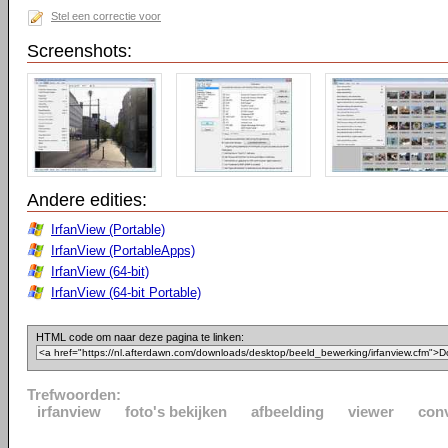
Stel een correctie voor
Screenshots:
Andere edities:
IrfanView (Portable)
IrfanView (PortableApps)
IrfanView (64-bit)
IrfanView (64-bit Portable)
HTML code om naar deze pagina te linken:
Trefwoorden:
irfanview
foto's bekijken
afbeelding
viewer
con