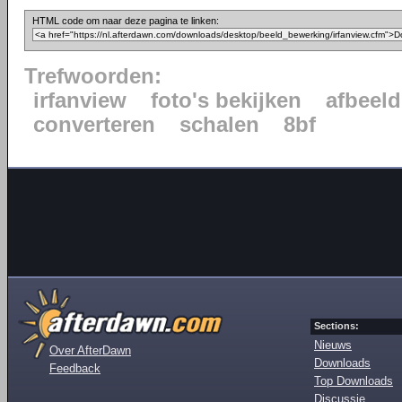
HTML code om naar deze pagina te linken:
Trefwoorden:
irfanview
foto's bekijken
afbeeld
converteren
schalen
8bf
Sections:
Nieuws
Over AfterDawn
Downloads
Feedback
Top Downloads
Discussie