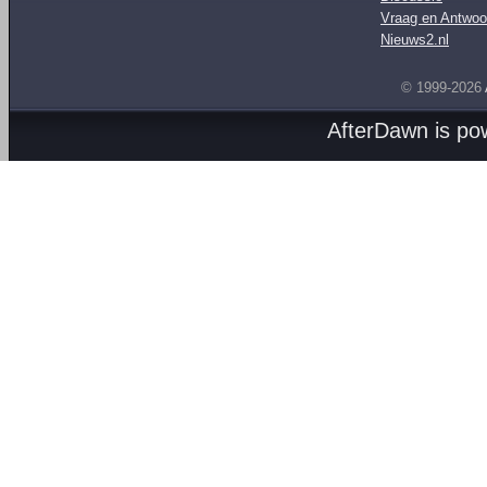
Vraag en Antwoo
Nieuws2.nl
© 1999-2026
AfterDawn is p