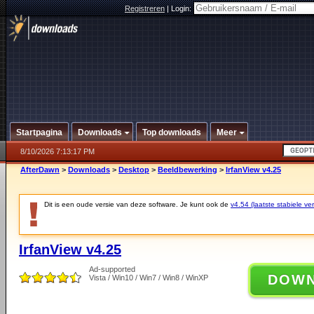
Registreren
|
Login:
Startpagina
Downloads
Top downloads
Meer
8/10/2026 7:13:17 PM
AfterDawn
>
Downloads
>
Desktop
>
Beeldbewerking
>
IrfanView v4.25
Dit is een oude versie van deze software. Je kunt ook de
v4.54 (laatste stabiele ver
IrfanView v4.25
Ad-supported
DOW
Vista / Win10 / Win7 / Win8 / WinXP