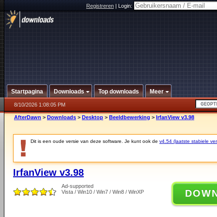
Registreren
|
Login:
Startpagina
Downloads
Top downloads
Meer
8/10/2026 1:08:05 PM
AfterDawn
>
Downloads
>
Desktop
>
Beeldbewerking
>
IrfanView v3.98
Dit is een oude versie van deze software. Je kunt ook de
v4.54 (laatste stabiele ver
IrfanView v3.98
Ad-supported
DOW
Vista / Win10 / Win7 / Win8 / WinXP