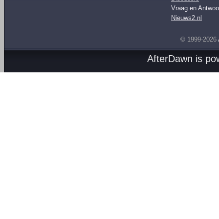
Vraag en Antwoo
Nieuws2.nl
© 1999-2026
AfterDawn is p