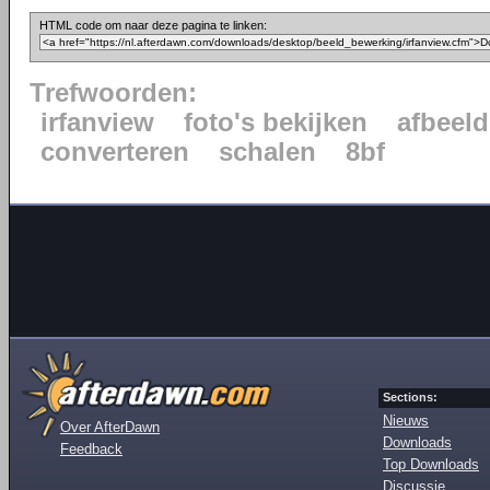
HTML code om naar deze pagina te linken:
Trefwoorden:
irfanview
foto's bekijken
afbeeld
converteren
schalen
8bf
Sections:
Nieuws
Over AfterDawn
Downloads
Feedback
Top Downloads
Discussie