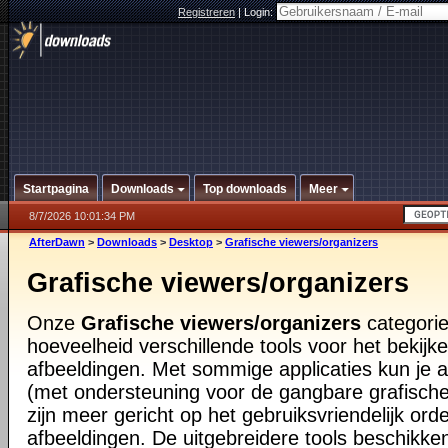
Registreren
|
Login:
Startpagina
Downloads
Top downloads
Meer
8/7/2026 10:01:34 PM
AfterDawn
>
Downloads
>
Desktop
>
Grafische viewers/organizers
Grafische viewers/organizers
Onze
Grafische viewers/organizers
categorie
hoeveelheid verschillende tools voor het bekij
afbeeldingen. Met sommige applicaties kun je al
(met ondersteuning voor de gangbare grafisch
zijn meer gericht op het gebruiksvriendelijk orde
afbeeldingen. De uitgebreidere tools beschikke