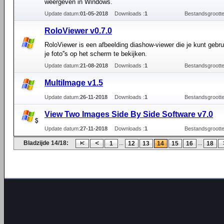
weergeven in Windows.
Update datum:
01-05-2018
Downloads :
1
Bestandsgrootte
RoloViewer v0.7.0
RoloViewer is een afbeelding diashow-viewer die je kunt gebr
je foto''s op het scherm te bekijken.
Update datum:
21-08-2018
Downloads :
1
Bestandsgrootte
MultiImage v1.5
Update datum:
26-11-2018
Downloads :
1
Bestandsgrootte
View Two Images Side By Side Software v7.0
Update datum:
27-11-2018
Downloads :
1
Bestandsgrootte
Bladzijde 14/18:
...
...
1
12
13
14
15
16
18