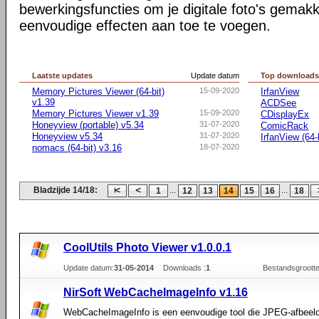
bewerkingsfuncties om je digitale foto's gemakke
eenvoudige effecten aan toe te voegen.
Laatste updates
Update datum
Top download
Memory Pictures Viewer (64-bit)
15-09-2020
IrfanView
v1.39
ACDSee
Memory Pictures Viewer v1.39
15-09-2020
CDisplayEx
Honeyview (portable) v5.34
31-07-2020
ComicRack
Honeyview v5.34
31-07-2020
IrfanView (64-b
nomacs (64-bit) v3.16
18-07-2020
Bladzijde 14/18:
...
...
1
12
13
14
15
16
18
CoolUtils Photo Viewer v1.0.0.1
Update datum:
31-05-2014
Downloads :
1
Bestandsgrootte
NirSoft WebCacheImageInfo v1.16
WebCacheImageInfo is een eenvoudige tool die JPEG-afbeel