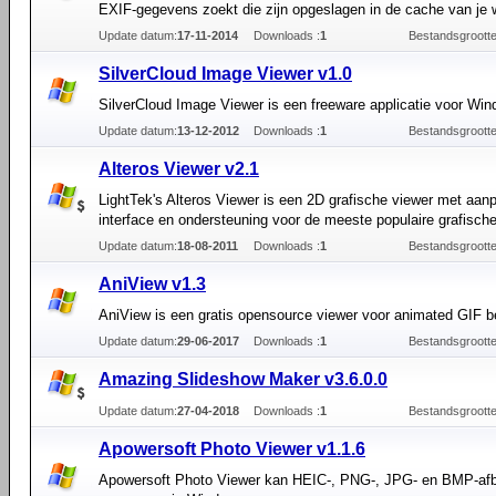
EXIF-gegevens zoekt die zijn opgeslagen in de cache van je
Update datum:
17-11-2014
Downloads :
1
Bestandsgrootte
SilverCloud Image Viewer v1.0
SilverCloud Image Viewer is een freeware applicatie voor Wi
Update datum:
13-12-2012
Downloads :
1
Bestandsgrootte
Alteros Viewer v2.1
LightTek's Alteros Viewer is een 2D grafische viewer met aan
interface en ondersteuning voor de meeste populaire grafisch
Update datum:
18-08-2011
Downloads :
1
Bestandsgrootte
AniView v1.3
AniView is een gratis opensource viewer voor animated GIF 
Update datum:
29-06-2017
Downloads :
1
Bestandsgrootte
Amazing Slideshow Maker v3.6.0.0
Update datum:
27-04-2018
Downloads :
1
Bestandsgrootte
Apowersoft Photo Viewer v1.1.6
Apowersoft Photo Viewer kan HEIC-, PNG-, JPG- en BMP-afb