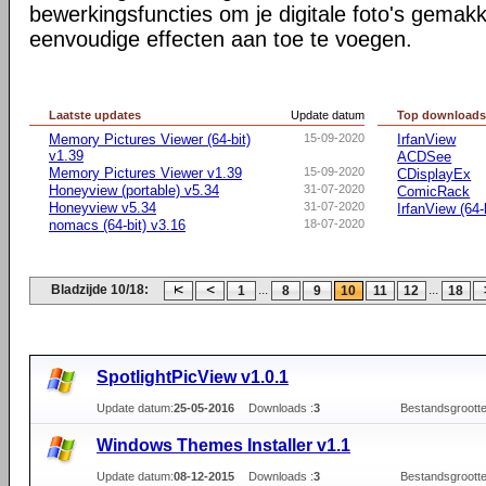
bewerkingsfuncties om je digitale foto's gemakke
eenvoudige effecten aan toe te voegen.
Laatste updates
Update datum
Top download
Memory Pictures Viewer (64-bit)
15-09-2020
IrfanView
v1.39
ACDSee
Memory Pictures Viewer v1.39
15-09-2020
CDisplayEx
Honeyview (portable) v5.34
31-07-2020
ComicRack
Honeyview v5.34
31-07-2020
IrfanView (64-b
nomacs (64-bit) v3.16
18-07-2020
Bladzijde 10/18:
...
...
1
8
9
10
11
12
18
SpotlightPicView v1.0.1
Update datum:
25-05-2016
Downloads :
3
Bestandsgrootte
Windows Themes Installer v1.1
Update datum:
08-12-2015
Downloads :
3
Bestandsgrootte