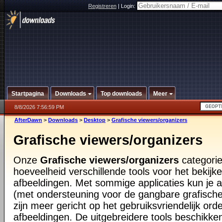
Registreren
|
Login:
Startpagina
Downloads
Top downloads
Meer
8/8/2026 7:56:59 PM
AfterDawn
>
Downloads
>
Desktop
>
Grafische viewers/organizers
Grafische viewers/organizers
Onze
Grafische viewers/organizers
categorie
hoeveelheid verschillende tools voor het bekij
afbeeldingen. Met sommige applicaties kun je al
(met ondersteuning voor de gangbare grafisch
zijn meer gericht op het gebruiksvriendelijk orde
afbeeldingen. De uitgebreidere tools beschikke