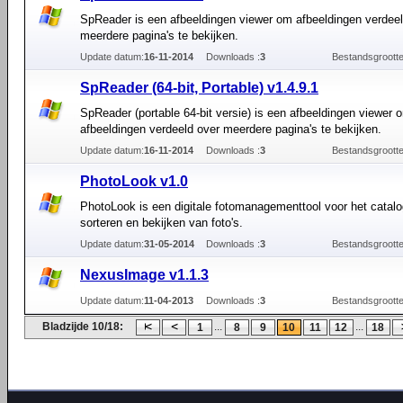
SpReader is een afbeeldingen viewer om afbeeldingen verdeel
meerdere pagina's te bekijken.
Update datum:
16-11-2014
Downloads :
3
Bestandsgrootte
SpReader (64-bit, Portable) v1.4.9.1
SpReader (portable 64-bit versie) is een afbeeldingen viewer 
afbeeldingen verdeeld over meerdere pagina's te bekijken.
Update datum:
16-11-2014
Downloads :
3
Bestandsgrootte
PhotoLook v1.0
PhotoLook is een digitale fotomanagementtool voor het catalo
sorteren en bekijken van foto's.
Update datum:
31-05-2014
Downloads :
3
Bestandsgrootte
NexusImage v1.1.3
Update datum:
11-04-2013
Downloads :
3
Bestandsgrootte
Bladzijde 10/18:
...
...
1
8
9
10
11
12
18