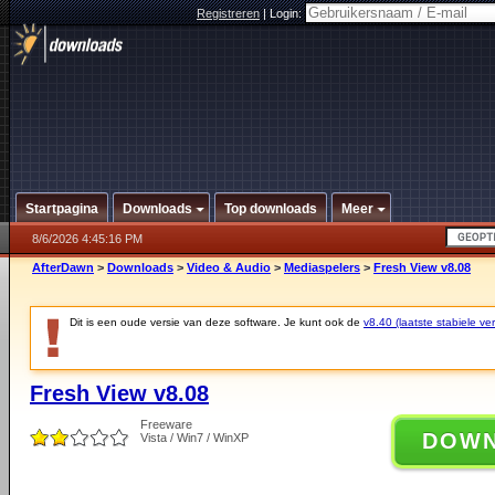
Registreren
|
Login:
Startpagina
Downloads
Top downloads
Meer
8/6/2026 4:45:16 PM
AfterDawn
>
Downloads
>
Video & Audio
>
Mediaspelers
>
Fresh View v8.08
Dit is een oude versie van deze software. Je kunt ook de
v8.40 (laatste stabiele ver
Fresh View v8.08
Freeware
DOW
Vista / Win7 / WinXP