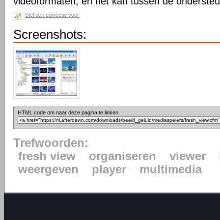
videoformaten, en het kan tussen de onderste
Stel een correctie voor
Screenshots:
HTML code om naar deze pagina te linken:
Trefwoorden:
fresh view
organiseren
viewer
weergeven
player
multimedia