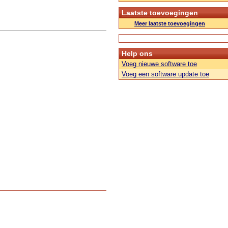
Laatste toevoegingen
Meer laatste toevoegingen
Help ons
Voeg nieuwe software toe
Voeg een software update toe