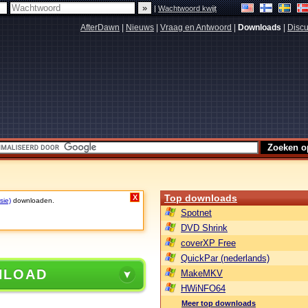
|
Wachtwoord kwijt
AfterDawn
|
Nieuws
|
Vraag en Antwoord
|
Downloads
|
Discu
Top downloads
X
sie)
downloaden.
Spotnet
DVD Shrink
coverXP Free
QuickPar (nederlands)
NLOAD
MakeMKV
HWiNFO64
Meer top downloads