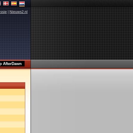
ssie
|
Nieuws2.nl