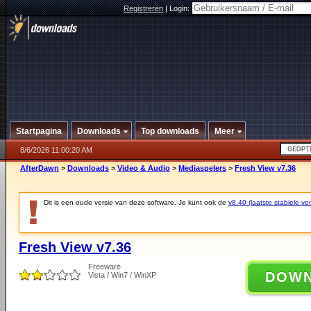
Registreren
|
Login:
Startpagina
Downloads
Top downloads
Meer
8/6/2026 11:00:20 AM
AfterDawn
>
Downloads
>
Video & Audio
>
Mediaspelers
>
Fresh View v7.36
Dit is een oude versie van deze software. Je kunt ook de
v8.40 (laatste stabiele ver
Fresh View v7.36
Freeware
DOW
Vista / Win7 / WinXP