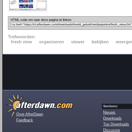
HTML code om naar deze pagina te linken:
Trefwoorden:
fresh view
organiseren
viewer
bekijken
weerge
Sections:
Nieuws
Over AfterDawn
Downloads
Feedback
Top Downloads
Discussie