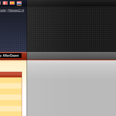
ssie
|
Nieuws2.nl