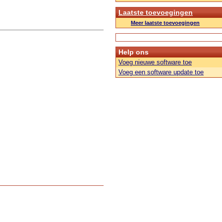
Laatste toevoegingen
Meer laatste toevoegingen
Help ons
Voeg nieuwe software toe
Voeg een software update toe