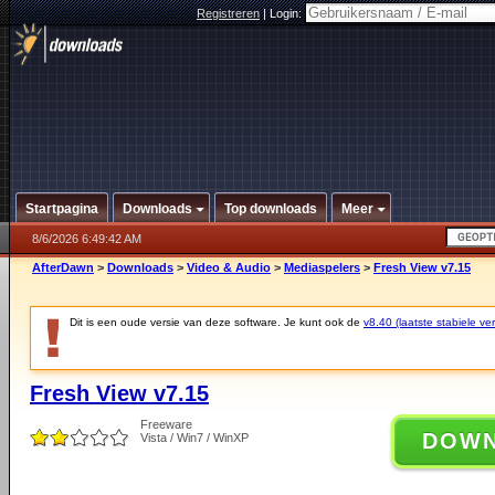
Registreren
|
Login:
Startpagina
Downloads
Top downloads
Meer
8/6/2026 6:49:42 AM
AfterDawn
>
Downloads
>
Video & Audio
>
Mediaspelers
>
Fresh View v7.15
Dit is een oude versie van deze software. Je kunt ook de
v8.40 (laatste stabiele ver
Fresh View v7.15
Freeware
DOW
Vista / Win7 / WinXP