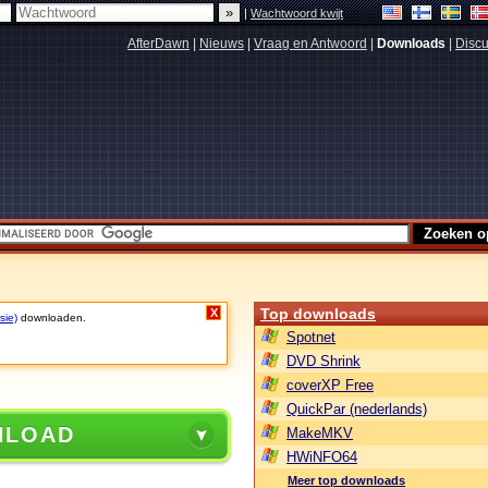
|
Wachtwoord kwijt
AfterDawn
|
Nieuws
|
Vraag en Antwoord
|
Downloads
|
Discu
Top downloads
X
sie)
downloaden.
Spotnet
DVD Shrink
coverXP Free
QuickPar (nederlands)
NLOAD
MakeMKV
HWiNFO64
Meer top downloads