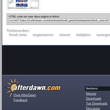
HTML code om naar deze pagina te linken:
Trefwoorden:
fresh view
organiseren
viewer
bekijken
weerge
Sections:
Nieuws
Over AfterDawn
Downloads
Feedback
Top Downloads
Discussie