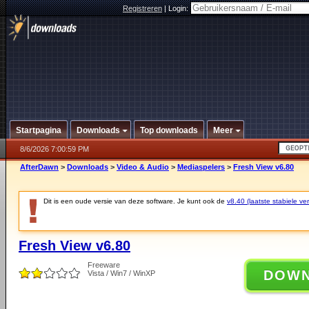
Registreren
|
Login:
Startpagina
Downloads
Top downloads
Meer
8/6/2026 7:00:59 PM
AfterDawn
>
Downloads
>
Video & Audio
>
Mediaspelers
>
Fresh View v6.80
Dit is een oude versie van deze software. Je kunt ook de
v8.40 (laatste stabiele ver
Fresh View v6.80
Freeware
DOW
Vista / Win7 / WinXP