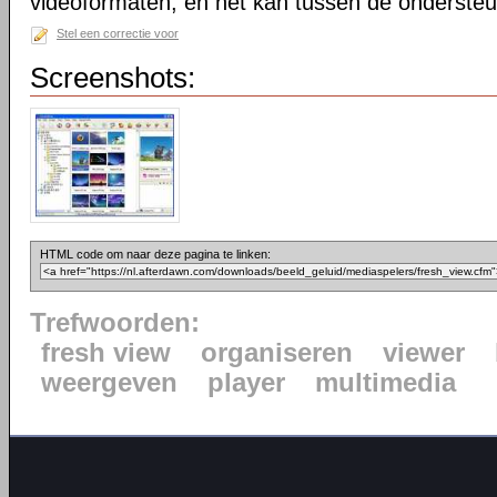
videoformaten, en het kan tussen de onderste
Stel een correctie voor
Screenshots:
HTML code om naar deze pagina te linken:
Trefwoorden:
fresh view
organiseren
viewer
weergeven
player
multimedia