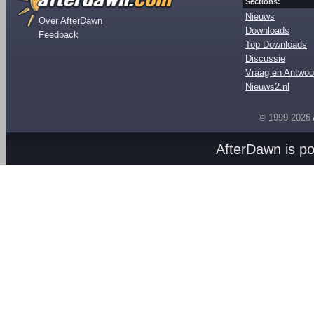
Sections:
Nieuws
Over AfterDawn
Downloads
Feedback
Top Downloads
Discussie
Vraag en Antwoo
Nieuws2.nl
© 1999-2026
AfterDawn is p