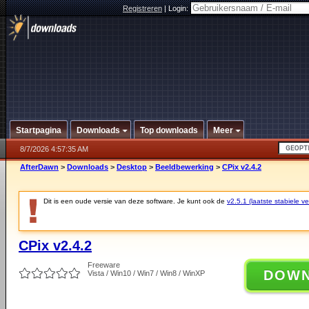
Registreren
|
Login:
Startpagina
Downloads
Top downloads
Meer
8/7/2026 4:57:35 AM
AfterDawn
>
Downloads
>
Desktop
>
Beeldbewerking
>
CPix v2.4.2
Dit is een oude versie van deze software. Je kunt ook de
v2.5.1 (laatste stabiele ve
CPix v2.4.2
Freeware
DOW
Vista / Win10 / Win7 / Win8 / WinXP