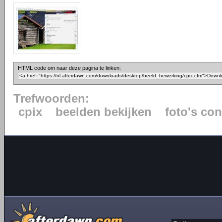
HTML code om naar deze pagina te linken:
Trefwoorden:
cpix
beelden bekijken
foto's co