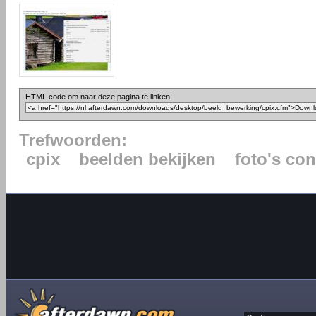
HTML code om naar deze pagina te linken:
Trefwoorden:
cpix
beelden bekijken
foto's co