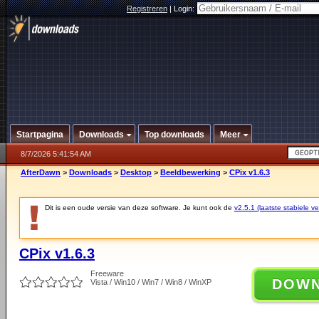
Registreren
|
Login:
Startpagina
Downloads
Top downloads
Meer
8/7/2026 5:41:54 AM
AfterDawn
>
Downloads
>
Desktop
>
Beeldbewerking
>
CPix v1.6.3
Dit is een oude versie van deze software. Je kunt ook de
v2.5.1 (laatste stabiele ve
CPix v1.6.3
Freeware
DOW
Vista / Win10 / Win7 / Win8 / WinXP