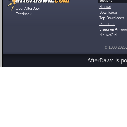
Sections:
Nieuws
Over AfterDawn
Downloads
Feedback
Top Downloads
Discussie
Vraag en Antwoo
Nieuws2.nl
© 1999-2026
AfterDawn is p