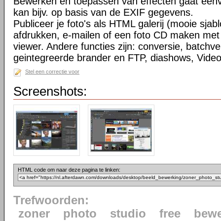
Bewerken en toepassen van effecten gaat eenv
kan bijv. op basis van de EXIF gegevens.
Publiceer je foto's als HTML galerij (mooie sja
afdrukken, e-mailen of een foto CD maken met
viewer. Andere functies zijn: conversie, batchv
geintegreerde brander en FTP, diashows, Vide
Stel een correctie voor
Screenshots:
HTML code om naar deze pagina te linken:
Trefwoorden:
zoner
photo
studio
free
bewe