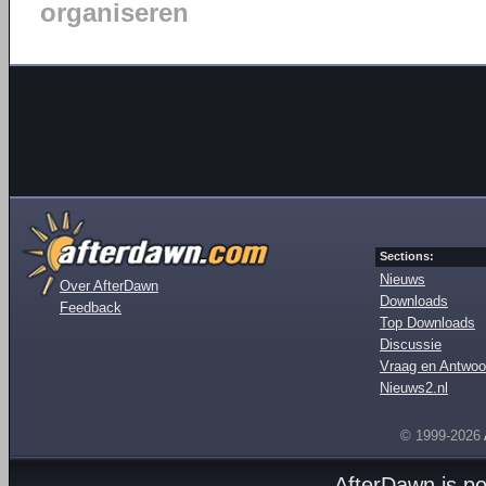
organiseren
Sections:
Nieuws
Over AfterDawn
Downloads
Feedback
Top Downloads
Discussie
Vraag en Antwoo
Nieuws2.nl
© 1999-2026
AfterDawn is p