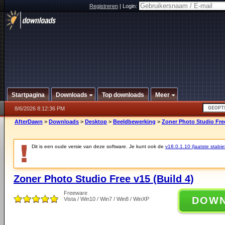
Registreren
|
Login:
Startpagina
Downloads
Top downloads
Meer
8/6/2026 8:12:36 PM
AfterDawn
>
Downloads
>
Desktop
>
Beeldbewerking
>
Zoner Photo Studio Free
Dit is een oude versie van deze software. Je kunt ook de
v18.0.1.10 (laatste stabie
Zoner Photo Studio Free v15 (Build 4)
Freeware
DOW
Vista / Win10 / Win7 / Win8 / WinXP