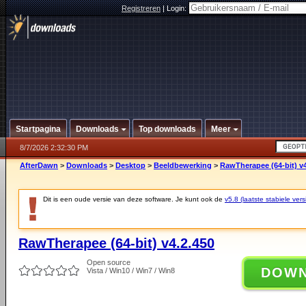
Registreren
|
Login:
Startpagina
Downloads
Top downloads
Meer
8/7/2026 2:32:30 PM
AfterDawn
>
Downloads
>
Desktop
>
Beeldbewerking
>
RawTherapee (64-bit) v4
Dit is een oude versie van deze software. Je kunt ook de
v5.8 (laatste stabiele vers
RawTherapee (64-bit) v4.2.450
Open source
DOW
Vista / Win10 / Win7 / Win8