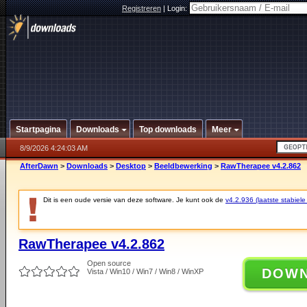
Registreren
|
Login:
Startpagina
Downloads
Top downloads
Meer
8/9/2026 4:24:03 AM
AfterDawn
>
Downloads
>
Desktop
>
Beeldbewerking
>
RawTherapee v4.2.862
Dit is een oude versie van deze software. Je kunt ook de
v4.2.936 (laatste stabiele
RawTherapee v4.2.862
Open source
DOW
Vista / Win10 / Win7 / Win8 / WinXP