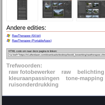
Andere edities:
RawTherapee (64-bit)
RawTherapee (PortableApps)
HTML code om naar deze pagina te linken:
Trefwoorden:
raw fotobewerker
raw
belichting
kleuraanpassingen
tone-mapping
ruisonderdrukking