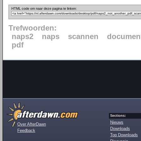
HTML code om naar deze pagina te linken:
Trefwoorden:
naps2
naps
scannen
documen
pdf
Sections:
Nieuws
Over AfterDawn
Downloads
Feedback
Top Downloads