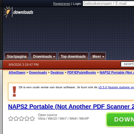
Registreren
|
Login:
Startpagina
Downloads
Top downloads
Meer
8/9/2026 3:19:47 PM
AfterDawn
>
Downloads
>
Desktop
>
PDF/EPub/eBooks
>
NAPS2 Portable (Not 
Dit is een oude versie van deze software. Je kunt ook de
v5.5.0 (laatste stabiele ve
NAPS2 Portable (Not Another PDF Scanner 2
Open source
DOW
Vista / Win10 / Win7 / Win8 / WinXP