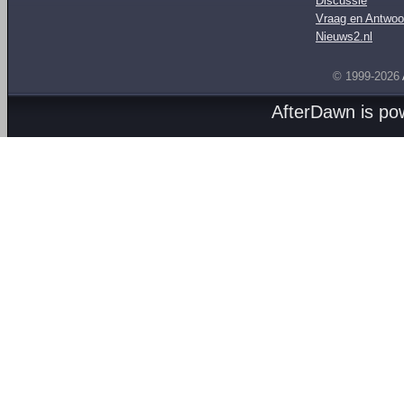
Discussie
Vraag en Antwoo
Nieuws2.nl
© 1999-2026
AfterDawn is p