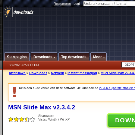
Registreren
|
Login:
Startpagina
Downloads
Top downloads
Meer
8/7/2026 6:50:17 PM
AfterDawn
>
Downloads
>
Netwerk
>
Instant messaging
>
MSN Slide Max v2.3.4.
Dit is een oude versie van deze software. Je kunt ook de
v2.3.6.6 (laatste stabiele 
MSN Slide Max v2.3.4.2
Shareware
DOW
Vista / Win2k / WinXP