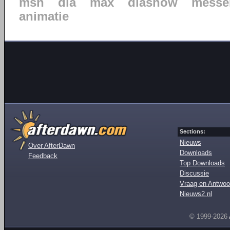
msn
dia
max
diashow
messe
animatie
Sections:
Nieuws
Over AfterDawn
Downloads
Feedback
Top Downloads
Discussie
Vraag en Antwoo
Nieuws2.nl
© 1999-2026