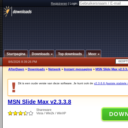
Registreren
|
Login:
Startpagina
Downloads
Top downloads
Meer
8/6/2026 8:39:26 PM
AfterDawn
>
Downloads
>
Netwerk
>
Instant messaging
>
MSN Slide Max v2.3.3.
Dit is een oude versie van deze software. Je kunt ook de
v2.3.6.6 (laatste stabiele 
MSN Slide Max v2.3.3.8
Shareware
DOW
Vista / Win2k / WinXP