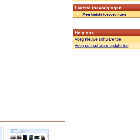
Laatste toevoegingen
Meer laatste toevoegingen
Help ons
Voeg nieuwe software toe
Voeg een software update toe