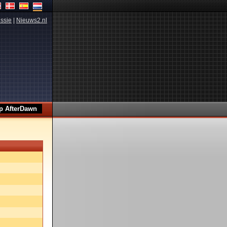
ssie
|
Nieuws2.nl