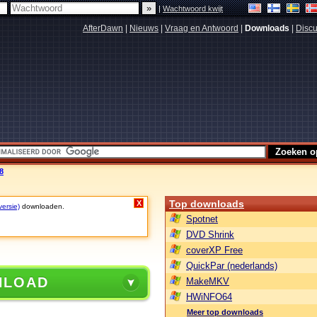
|
Wachtwoord kwijt
AfterDawn
|
Nieuws
|
Vraag en Antwoord
|
Downloads
|
Discu
8
Top downloads
X
versie)
downloaden.
Spotnet
DVD Shrink
coverXP Free
QuickPar (nederlands)
NLOAD
MakeMKV
HWiNFO64
Meer top downloads