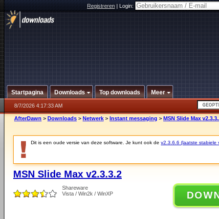
Registreren
|
Login:
Startpagina
Downloads
Top downloads
Meer
8/7/2026 4:17:33 AM
AfterDawn
>
Downloads
>
Netwerk
>
Instant messaging
>
MSN Slide Max v2.3.3.
Dit is een oude versie van deze software. Je kunt ook de
v2.3.6.6 (laatste stabiele 
MSN Slide Max v2.3.3.2
Shareware
DOW
Vista / Win2k / WinXP