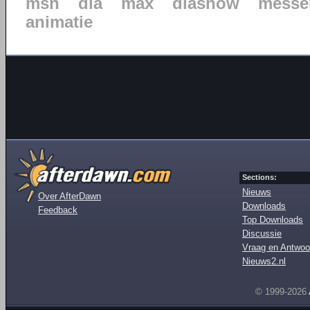
msn
dia
max
diashow
messe
animatie
Sections:
Nieuws
Over AfterDawn
Downloads
Feedback
Top Downloads
Discussie
Vraag en Antwoo
Nieuws2.nl
© 1999-2026