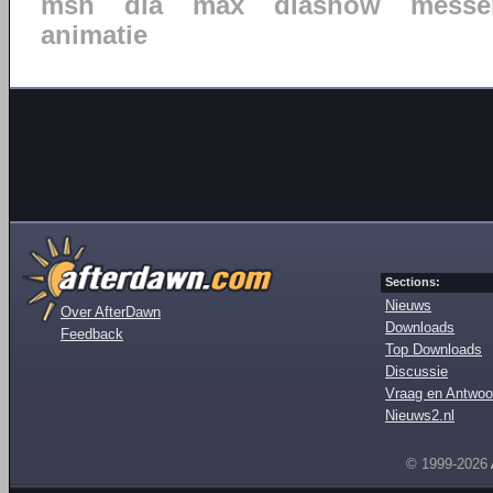
msn
dia
max
diashow
messe
animatie
Sections:
Nieuws
Over AfterDawn
Downloads
Feedback
Top Downloads
Discussie
Vraag en Antwoo
Nieuws2.nl
© 1999-2026