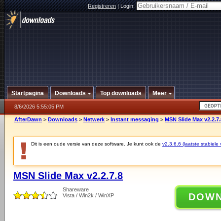
Registreren
|
Login:
Startpagina
Downloads
Top downloads
Meer
8/6/2026 5:55:05 PM
AfterDawn
>
Downloads
>
Netwerk
>
Instant messaging
>
MSN Slide Max v2.2.7.
Dit is een oude versie van deze software. Je kunt ook de
v2.3.6.6 (laatste stabiele 
MSN Slide Max v2.2.7.8
Shareware
DOW
Vista / Win2k / WinXP