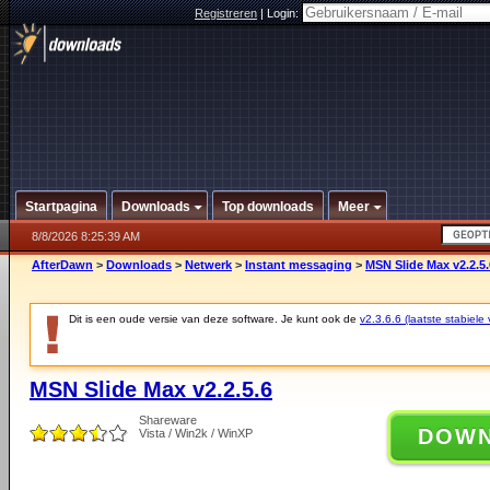
Registreren
|
Login:
Startpagina
Downloads
Top downloads
Meer
8/8/2026 8:25:39 AM
AfterDawn
>
Downloads
>
Netwerk
>
Instant messaging
>
MSN Slide Max v2.2.5.
Dit is een oude versie van deze software. Je kunt ook de
v2.3.6.6 (laatste stabiele 
MSN Slide Max v2.2.5.6
Shareware
DOW
Vista / Win2k / WinXP