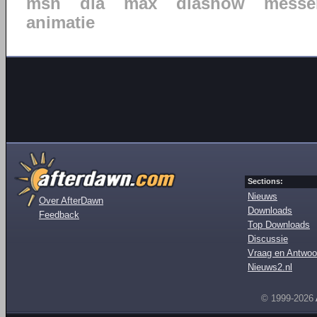
msn
dia
max
diashow
messe
animatie
Sections:
Nieuws
Over AfterDawn
Downloads
Feedback
Top Downloads
Discussie
Vraag en Antwoo
Nieuws2.nl
© 1999-2026