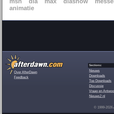
msn
dia
max
diashow
messe
animatie
Sections:
Nieuws
Over AfterDawn
Downloads
Feedback
Top Downloads
Discussie
Vraag en Antwoo
Nieuws2.nl
© 1999-2026