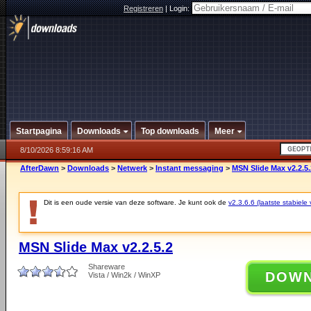
Registreren
|
Login:
Startpagina
Downloads
Top downloads
Meer
8/10/2026 8:59:16 AM
AfterDawn
>
Downloads
>
Netwerk
>
Instant messaging
>
MSN Slide Max v2.2.5.
Dit is een oude versie van deze software. Je kunt ook de
v2.3.6.6 (laatste stabiele 
MSN Slide Max v2.2.5.2
Shareware
DOW
Vista / Win2k / WinXP