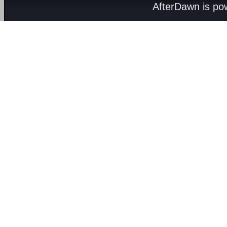
AfterDawn is p