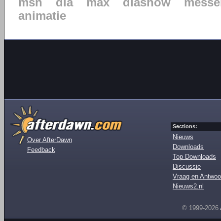
msn
dia
max
diashow
messe
animatie
Sections:
Nieuws
Over AfterDawn
Downloads
Feedback
Top Downloads
Discussie
Vraag en Antwoo
Nieuws2.nl
© 1999-2026