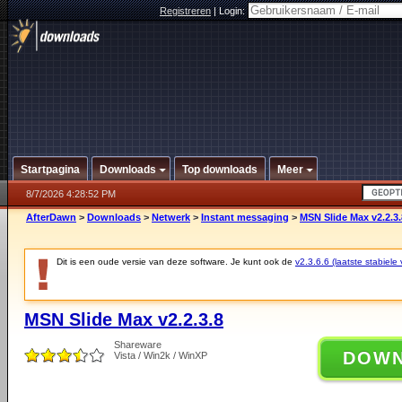
Registreren
|
Login:
Startpagina
Downloads
Top downloads
Meer
8/7/2026 4:28:52 PM
AfterDawn
>
Downloads
>
Netwerk
>
Instant messaging
>
MSN Slide Max v2.2.3.
Dit is een oude versie van deze software. Je kunt ook de
v2.3.6.6 (laatste stabiele 
MSN Slide Max v2.2.3.8
Shareware
DOW
Vista / Win2k / WinXP