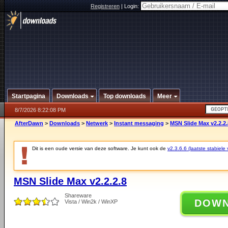
Registreren
|
Login:
Startpagina
Downloads
Top downloads
Meer
8/7/2026 8:22:08 PM
AfterDawn
>
Downloads
>
Netwerk
>
Instant messaging
>
MSN Slide Max v2.2.2.
Dit is een oude versie van deze software. Je kunt ook de
v2.3.6.6 (laatste stabiele 
MSN Slide Max v2.2.2.8
Shareware
DOW
Vista / Win2k / WinXP