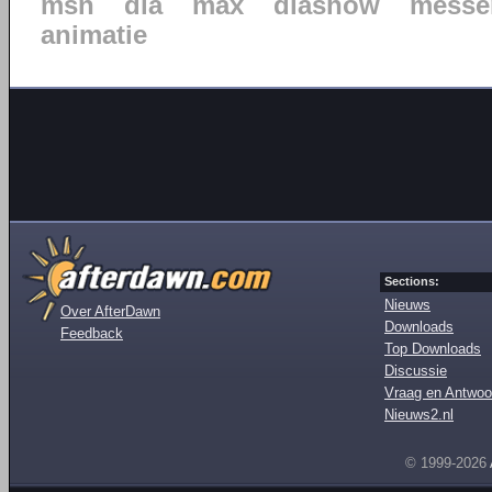
msn
dia
max
diashow
messe
animatie
Sections:
Nieuws
Over AfterDawn
Downloads
Feedback
Top Downloads
Discussie
Vraag en Antwoo
Nieuws2.nl
© 1999-2026