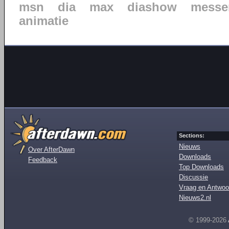
msn
dia
max
diashow
messe
animatie
Sections:
Nieuws
Over AfterDawn
Downloads
Feedback
Top Downloads
Discussie
Vraag en Antwoo
Nieuws2.nl
© 1999-2026