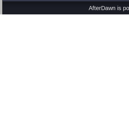
AfterDawn is p