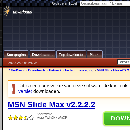
Registreren
|
Login:
Startpagina
Downloads
Top downloads
Meer
8/6/2026 2:54:54 AM
AfterDawn
>
Downloads
>
Netwerk
>
Instant messaging
>
MSN Slide Max v2.2.2.
Dit is een oude versie van deze software. Je kunt ook
versie)
downloaden.
MSN Slide Max v2.2.2.2
Shareware
DOW
Vista / Win2k / WinXP