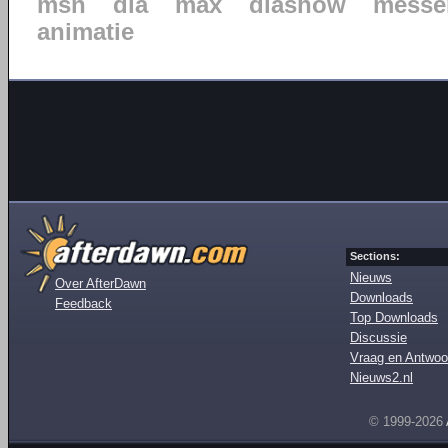
msn
dia
max
diashow
messe
animatie
Sections:
Nieuws
Over AfterDawn
Downloads
Feedback
Top Downloads
Discussie
Vraag en Antwoo
Nieuws2.nl
© 1999-2026