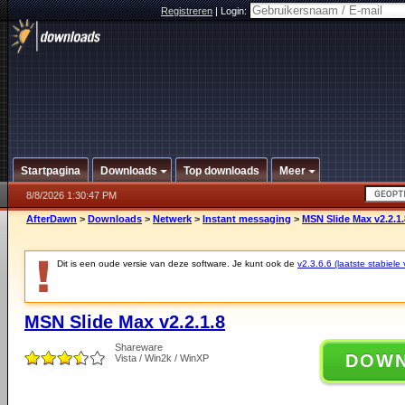
Registreren
|
Login:
Startpagina
Downloads
Top downloads
Meer
8/8/2026 1:30:47 PM
AfterDawn
>
Downloads
>
Netwerk
>
Instant messaging
>
MSN Slide Max v2.2.1.
Dit is een oude versie van deze software. Je kunt ook de
v2.3.6.6 (laatste stabiele 
MSN Slide Max v2.2.1.8
Shareware
DOW
Vista / Win2k / WinXP