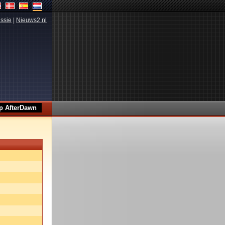
ssie
|
Nieuws2.nl