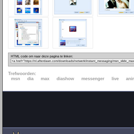
HTML code om naar deze pagina te linken:
Trefwoorden:
msn
dia
max
diashow
messenger
live
ani