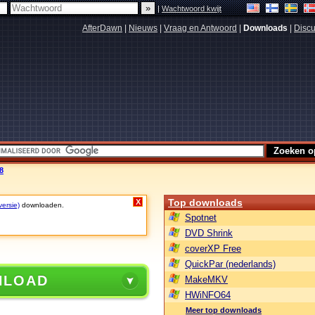
|
Wachtwoord kwijt
AfterDawn
|
Nieuws
|
Vraag en Antwoord
|
Downloads
|
Discu
8
Top downloads
X
versie)
downloaden.
Spotnet
DVD Shrink
coverXP Free
QuickPar (nederlands)
NLOAD
MakeMKV
HWiNFO64
Meer top downloads