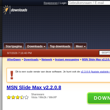
Registreren
|
Login:
Startpagina
Downloads
Top downloads
Meer
8/7/2026 7:16:40 PM
AfterDawn
>
Downloads
>
Netwerk
>
Instant messaging
>
MSN Slide Max v2.2.0.
Dit is een oude versie van deze software. Je kunt ook de
v2.3.6.6 (laatste stabiele 
MSN Slide Max v2.2.0.8
Shareware
DOW
Vista / Win2k / WinXP