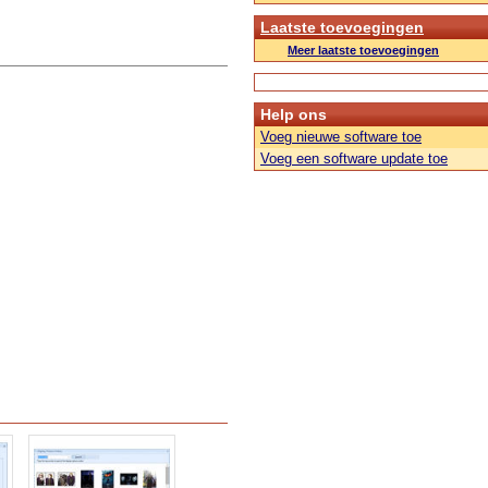
Laatste toevoegingen
Meer laatste toevoegingen
Help ons
Voeg nieuwe software toe
Voeg een software update toe