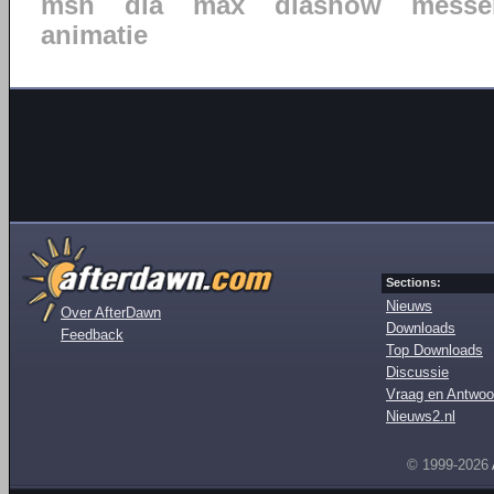
msn
dia
max
diashow
messe
animatie
Sections:
Nieuws
Over AfterDawn
Downloads
Feedback
Top Downloads
Discussie
Vraag en Antwoo
Nieuws2.nl
© 1999-2026