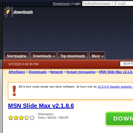
Registreren
|
Login:
Startpagina
Downloads
Top downloads
Meer
8/7/2026 9:49:38 PM
AfterDawn
>
Downloads
>
Netwerk
>
Instant messaging
>
MSN Slide Max v2.1.8.
Dit is een oude versie van deze software. Je kunt ook de
v2.3.6.6 (laatste stabiele 
MSN Slide Max v2.1.8.6
Shareware
DOW
Vista / Win2k / WinXP