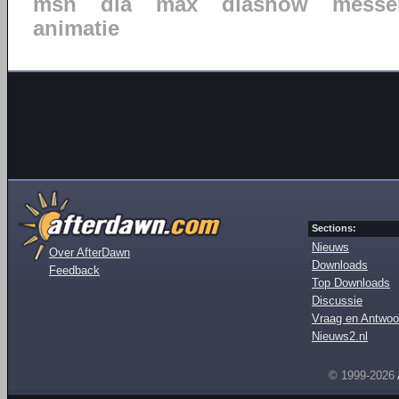
msn
dia
max
diashow
messe
animatie
Sections:
Nieuws
Over AfterDawn
Downloads
Feedback
Top Downloads
Discussie
Vraag en Antwoo
Nieuws2.nl
© 1999-2026