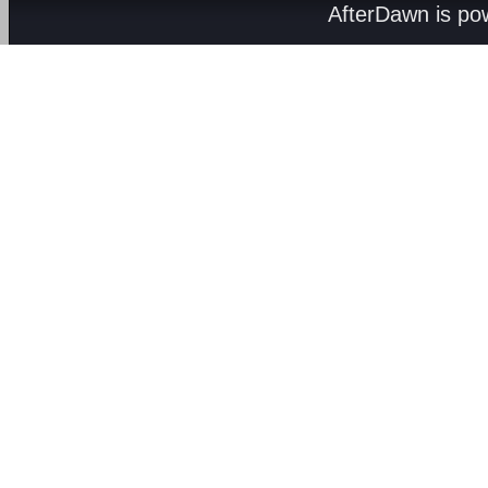
AfterDawn is p