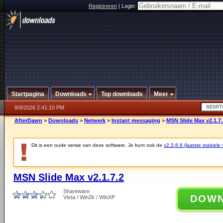
Registreren
|
Login:
Startpagina
Downloads
Top downloads
Meer
8/9/2026 2:41:10 PM
AfterDawn
>
Downloads
>
Netwerk
>
Instant messaging
>
MSN Slide Max v2.1.7.
Dit is een oude versie van deze software. Je kunt ook de
v2.3.6.6 (laatste stabiele 
MSN Slide Max v2.1.7.2
Shareware
DOW
Vista / Win2k / WinXP