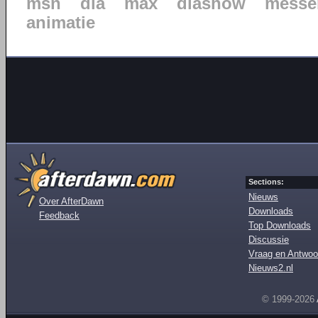
msn
dia
max
diashow
messe
animatie
Sections:
Nieuws
Over AfterDawn
Downloads
Feedback
Top Downloads
Discussie
Vraag en Antwoo
Nieuws2.nl
© 1999-2026