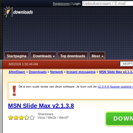
Registreren
|
Login:
Startpagina
Downloads
Top downloads
Meer
8/8/2026 1:55:46 AM
AfterDawn
>
Downloads
>
Netwerk
>
Instant messaging
>
MSN Slide Max v2.1.3.
Dit is een oude versie van deze software. Je kunt ook de
v2.3.6.6 (laatste stabiele 
MSN Slide Max v2.1.3.8
Shareware
DOW
Vista / Win2k / WinXP