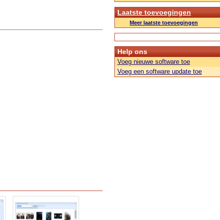
Laatste toevoegingen
Meer laatste toevoegingen
Help ons
Voeg nieuwe software toe
Voeg een software update toe