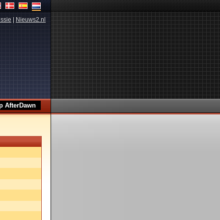
ssie
|
Nieuws2.nl