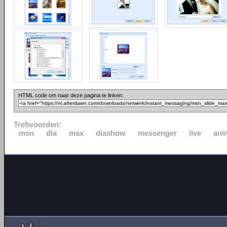
HTML code om naar deze pagina te linken:
Trefwoorden:
msn
dia
max
diashow
messenger
live
ani