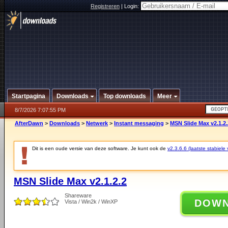
Registreren
|
Login:
Startpagina
Downloads
Top downloads
Meer
8/7/2026 7:07:55 PM
AfterDawn
>
Downloads
>
Netwerk
>
Instant messaging
>
MSN Slide Max v2.1.2.
Dit is een oude versie van deze software. Je kunt ook de
v2.3.6.6 (laatste stabiele 
MSN Slide Max v2.1.2.2
Shareware
DOW
Vista / Win2k / WinXP