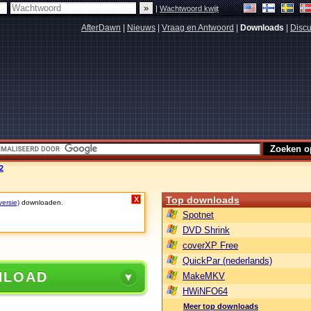
|
Wachtwoord kwijt
AfterDawn
|
Nieuws
|
Vraag en Antwoord
|
Downloads
|
Discu
2
Top downloads
X
versie)
downloaden.
Spotnet
DVD Shrink
coverXP Free
QuickPar (nederlands)
NLOAD
MakeMKV
HWiNFO64
Meer top downloads