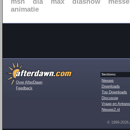
msn
dia
max
diashow
messe
animatie
Sections:
Nieuws
Over AfterDawn
Downloads
Feedback
Top Downloads
Discussie
Vraag en Antwoo
Nieuws2.nl
© 1999-2026