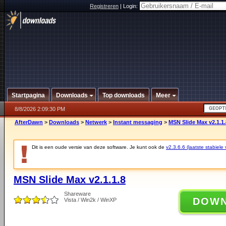
Registreren
|
Login:
Startpagina
Downloads
Top downloads
Meer
8/8/2026 2:09:30 PM
AfterDawn
>
Downloads
>
Netwerk
>
Instant messaging
>
MSN Slide Max v2.1.1.
Dit is een oude versie van deze software. Je kunt ook de
v2.3.6.6 (laatste stabiele 
MSN Slide Max v2.1.1.8
Shareware
DOW
Vista / Win2k / WinXP