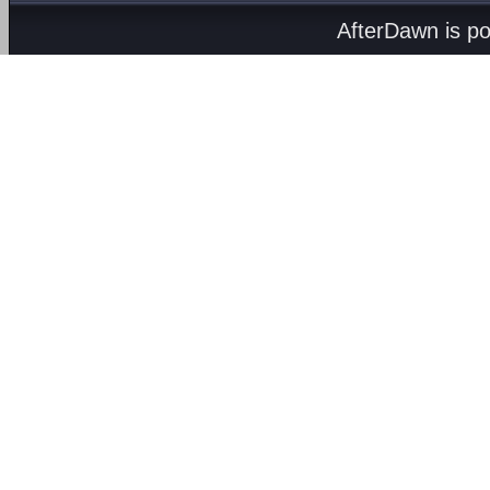
AfterDawn is p