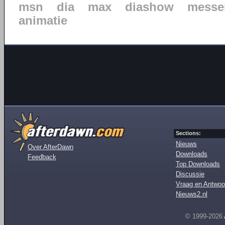
msn
dia
max
diashow
messe
animatie
Sections:
Nieuws
Over AfterDawn
Downloads
Feedback
Top Downloads
Discussie
Vraag en Antwoo
Nieuws2.nl
© 1999-2026