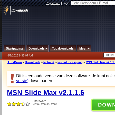
Registreren
|
Login:
Startpagina
Downloads
Top downloads
Meer
8/7/2026 8:33:07 AM
AfterDawn
>
Downloads
>
Netwerk
>
Instant messaging
>
MSN Slide Max v2.1.1.
Dit is een oude versie van deze software. Je kunt ook
versie)
downloaden.
MSN Slide Max v2.1.1.6
Shareware
DOW
Vista / Win2k / WinXP