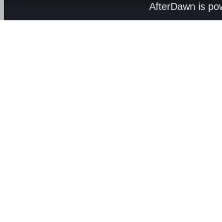
AfterDawn is p