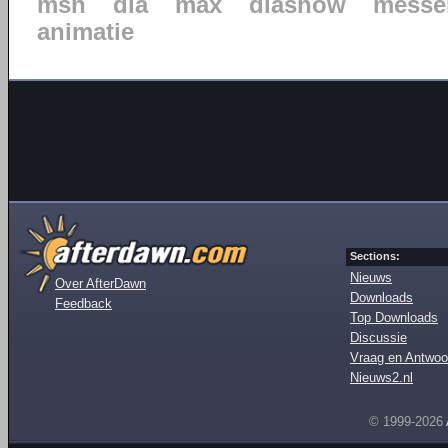
msn
dia
max
diashow
messe
animatie
Sections:
Nieuws
Over AfterDawn
Downloads
Feedback
Top Downloads
Discussie
Vraag en Antwoo
Nieuws2.nl
© 1999-2026