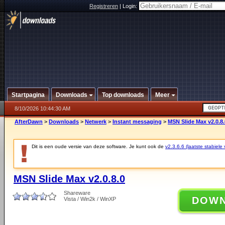
Registreren
|
Login:
Startpagina
Downloads
Top downloads
Meer
8/10/2026 10:44:30 AM
AfterDawn
>
Downloads
>
Netwerk
>
Instant messaging
>
MSN Slide Max v2.0.8.
Dit is een oude versie van deze software. Je kunt ook de
v2.3.6.6 (laatste stabiele 
MSN Slide Max v2.0.8.0
Shareware
DOW
Vista / Win2k / WinXP