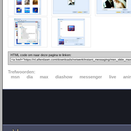
HTML code om naar deze pagina te linken:
Trefwoorden:
msn
dia
max
diashow
messenger
live
ani