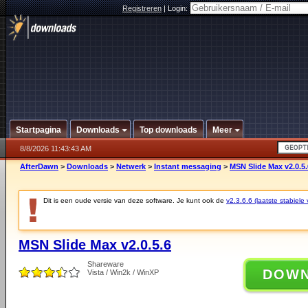
Registreren
|
Login:
Startpagina
Downloads
Top downloads
Meer
8/8/2026 11:43:43 AM
AfterDawn
>
Downloads
>
Netwerk
>
Instant messaging
>
MSN Slide Max v2.0.5.
Dit is een oude versie van deze software. Je kunt ook de
v2.3.6.6 (laatste stabiele 
MSN Slide Max v2.0.5.6
Shareware
DOW
Vista / Win2k / WinXP