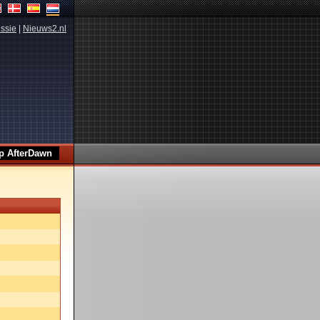
ssie
|
Nieuws2.nl