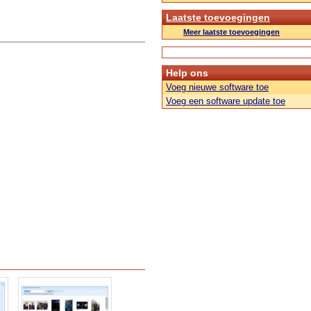
Laatste toevoegingen
Meer laatste toevoegingen
Help ons
Voeg nieuwe software toe
Voeg een software update toe