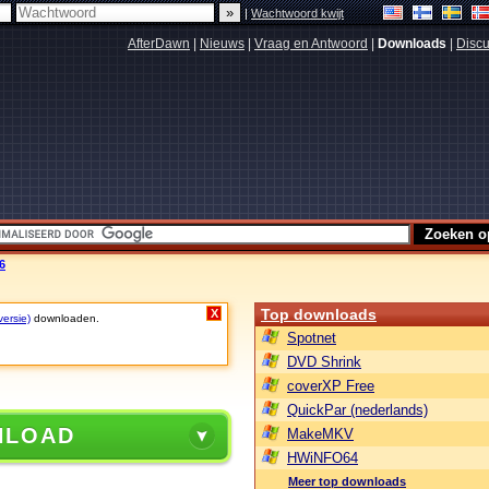
|
Wachtwoord kwijt
AfterDawn
|
Nieuws
|
Vraag en Antwoord
|
Downloads
|
Discu
6
Top downloads
X
versie)
downloaden.
Spotnet
DVD Shrink
coverXP Free
QuickPar (nederlands)
NLOAD
MakeMKV
HWiNFO64
Meer top downloads