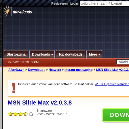
Registreren
|
Login:
Startpagina
Downloads
Top downloads
Meer
8/7/2026 11:20:09 PM
AfterDawn
>
Downloads
>
Netwerk
>
Instant messaging
>
MSN Slide Max v2.0.3.
Dit is een oude versie van deze software. Je kunt ook de
v2.3.6.6 (laatste stabiele 
MSN Slide Max v2.0.3.8
Shareware
DOW
Vista / Win2k / WinXP