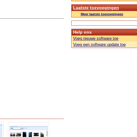
Laatste toevoegingen
Meer laatste toevoegingen
Help ons
Voeg nieuwe software toe
Voeg een software update toe