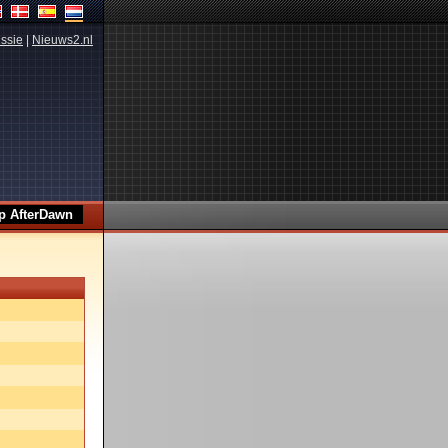
ssie
|
Nieuws2.nl