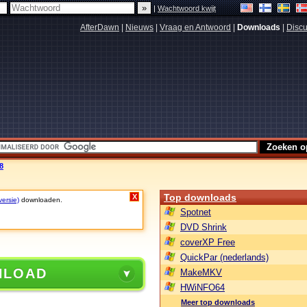
|
Wachtwoord kwijt
AfterDawn
|
Nieuws
|
Vraag en Antwoord
|
Downloads
|
Discu
8
Top downloads
X
versie)
downloaden.
Spotnet
DVD Shrink
coverXP Free
QuickPar (nederlands)
NLOAD
MakeMKV
HWiNFO64
Meer top downloads