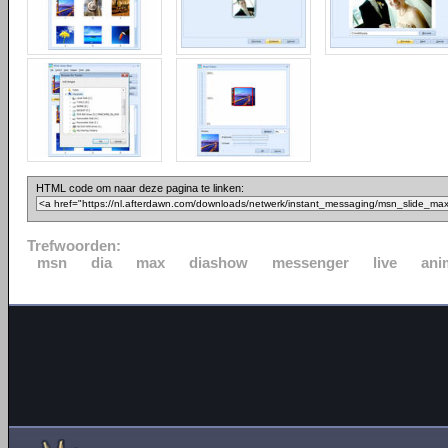
HTML code om naar deze pagina te linken:
Trefwoorden:
msn
dia
max
diashow
messenger
live
ani