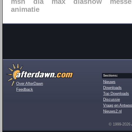
msn
dia
max
diashow
messe
animatie
Sections:
Nieuws
Over AfterDawn
Downloads
Feedback
Top Downloads
Discussie
Vraag en Antwoo
Nieuws2.nl
© 1999-2026