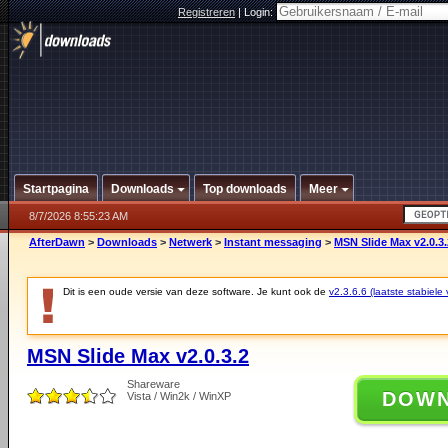
Registreren
|
Login:
Startpagina
Downloads
Top downloads
Meer
8/7/2026 8:55:23 AM
AfterDawn
>
Downloads
>
Netwerk
>
Instant messaging
>
MSN Slide Max v2.0.3.
Dit is een oude versie van deze software. Je kunt ook de
v2.3.6.6 (laatste stabiele 
MSN Slide Max v2.0.3.2
Shareware
DOW
Vista / Win2k / WinXP