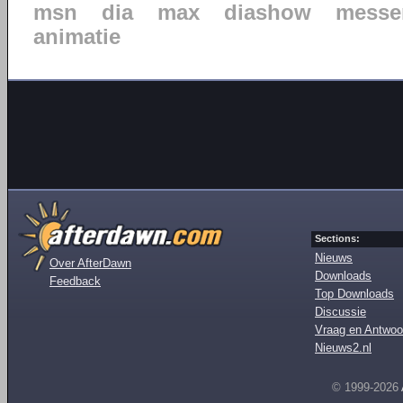
msn
dia
max
diashow
messe
animatie
Sections:
Nieuws
Over AfterDawn
Downloads
Feedback
Top Downloads
Discussie
Vraag en Antwoo
Nieuws2.nl
© 1999-2026