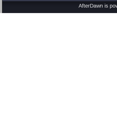
AfterDawn is p