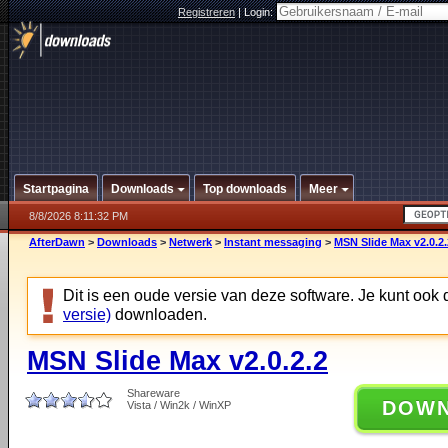
Registreren
|
Login:
Startpagina
Downloads
Top downloads
Meer
8/8/2026 8:11:32 PM
AfterDawn
>
Downloads
>
Netwerk
>
Instant messaging
>
MSN Slide Max v2.0.2.
Dit is een oude versie van deze software. Je kunt ook
versie)
downloaden.
MSN Slide Max v2.0.2.2
Shareware
DOW
Vista / Win2k / WinXP