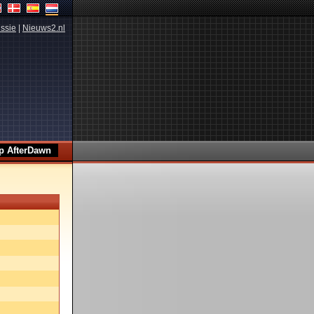
ssie
|
Nieuws2.nl