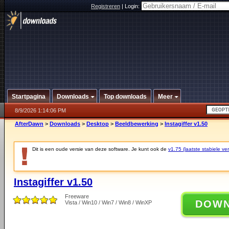
Registreren
|
Login:
Startpagina
Downloads
Top downloads
Meer
8/9/2026 1:14:06 PM
AfterDawn
>
Downloads
>
Desktop
>
Beeldbewerking
>
Instagiffer v1.50
Dit is een oude versie van deze software. Je kunt ook de
v1.75 (laatste stabiele ver
Instagiffer v1.50
Freeware
DOW
Vista / Win10 / Win7 / Win8 / WinXP