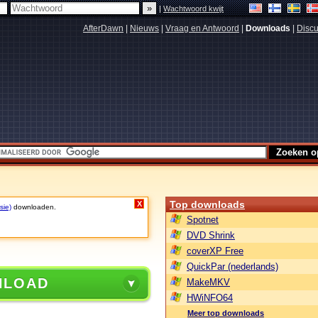
|
Wachtwoord kwijt
AfterDawn
|
Nieuws
|
Vraag en Antwoord
|
Downloads
|
Discu
Top downloads
X
sie)
downloaden.
Spotnet
DVD Shrink
coverXP Free
QuickPar (nederlands)
NLOAD
MakeMKV
HWiNFO64
Meer top downloads