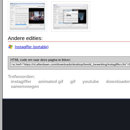
Andere edities:
Instagiffer (portable)
HTML code om naar deze pagina te linken:
Trefwoorden:
instagiffer
animated gif
gif
youtube
downloade
samenvoegen