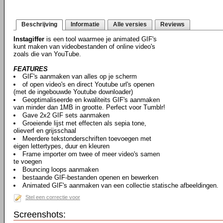
Beschrijving
Informatie
Alle versies
Reviews
Instagiffer
is een tool waarmee je animated GIF's
kunt maken van videobestanden of online video's
zoals die van YouTube.
FEATURES
GIF's aanmaken van alles op je scherm
of open video's en direct Youtube url's openen
(met de ingebouwde Youtube downloader)
Geoptimaliseerde en kwaliteits GIF's aanmaken
van minder dan 1MB in grootte. Perfect voor Tumblr!
Gave 2x2 GIF sets aanmaken
Groeiende lijst met effecten als sepia tone,
olieverf en grijsschaal
Meerdere tekstonderschriften toevoegen met
eigen lettertypes, duur en kleuren
Frame importer om twee of meer video's samen
te voegen
Bouncing loops aanmaken
bestaande GIF-bestanden openen en bewerken
Animated GIF's aanmaken van een collectie statische afbeeldingen.
Stel een correctie voor
Screenshots: