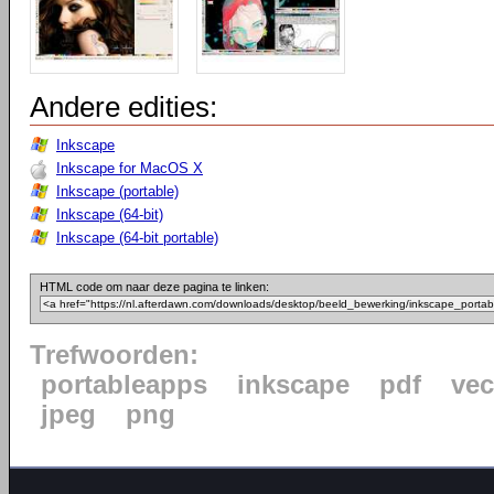
Andere edities:
Inkscape
Inkscape for MacOS X
Inkscape (portable)
Inkscape (64-bit)
Inkscape (64-bit portable)
HTML code om naar deze pagina te linken:
Trefwoorden:
portableapps
inkscape
pdf
vec
jpeg
png