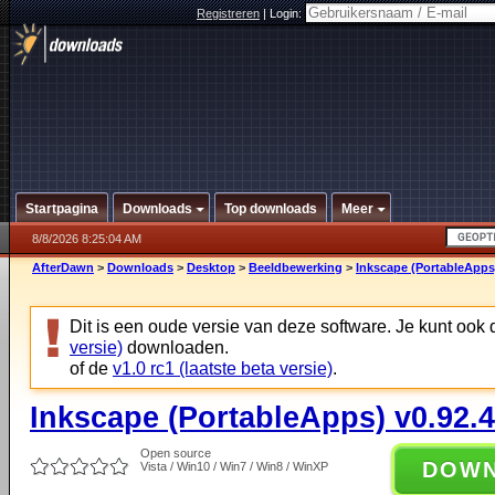
Registreren
|
Login:
Startpagina
Downloads
Top downloads
Meer
8/8/2026 8:25:04 AM
AfterDawn
>
Downloads
>
Desktop
>
Beeldbewerking
>
Inkscape (PortableApps)
Dit is een oude versie van deze software. Je kunt ook
versie)
downloaden.
of de
v1.0 rc1 (laatste beta versie)
.
Inkscape (PortableApps) v0.92.4
Open source
DOW
Vista / Win10 / Win7 / Win8 / WinXP