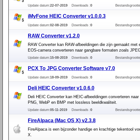
Update datum:
22-07-2019
Downloads :
0
Bestandsgrootte
iMyFone HEIC Converter v1.0.0.3
Update datum:
02-08-2019
Downloads :
0
Bestandsgrootte
RAW Converter v1.2.0
RAW Converter kan RAW-afbeeldingen die zijn gemaakt met
EOS-camera converteren naar gangbare formaten zoals JPEG
Update datum:
15-08-2019
Downloads :
0
Bestandsgrootte
PCX To JPG Converter Software v7.0
Update datum:
18-09-2019
Downloads :
0
Bestandsgrootte
Deli HEIC Converter v1.0.6.0
Deli HEIC Converter kan HEIC-afbeeldingen converteren naa
PNG, WebP en BMP met lossless beeldkwaliteit.
Update datum:
05-11-2019
Downloads :
0
Bestandsgrootte
FireAlpaca (Mac OS X) v2.3.8
FireAlpaca is een bijzonder handige en krachtige tekentool 
X.