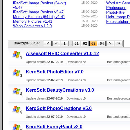
iRedSoft Image Resizer (64-bit)
15-09-2020
Word Art Gene
v5.47
Photoscape
iRedSoft Image Resizer v5.47
15-09-2020
PhotoFiltre
Memory Pictures (64-bit) v1.41
15-09-2020
Light Image R
Memory Pictures v1.41
15-09-2020
Fotosketcher (
Webp Converter v1.2.0
15-09-2020
Bladzijde 63/64:
...
1
61
62
63
64
Aiseesoft HEIC Converter v1.0.12
Update datum:
22-07-2019
Downloads :
0
Bestandsgrootte
KeroSoft PhotoEditor v7.0
Update datum:
22-07-2019
Downloads :
0
Bestandsgrootte
KeroSoft BeautyCreations v3.0
Update datum:
22-07-2019
Downloads :
0
Bestandsgrootte
KeroSoft PhotoCreations v5.0
Update datum:
22-07-2019
Downloads :
0
Bestandsgrootte
KeroSoft FunnyPaint v2.0