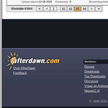
Update datum:
12-08-2020
Downloads :
0
Bestandsgrootte
Bladzijde 63/64:
...
1
61
62
63
64
Sections:
Nieuws
Over AfterDawn
Downloads
Feedback
Top Downloads
Discussie
Vraag en Antwoo
Nieuws2.nl
© 1999-2026