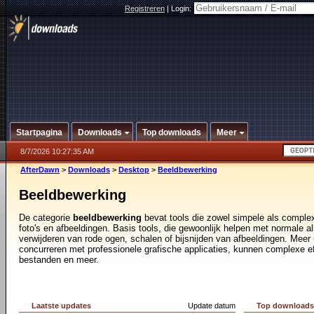
Registreren
|
Login:
Startpagina
Downloads
Top downloads
Meer
8/7/2026 10:27:35 AM
AfterDawn
>
Downloads
>
Desktop
>
Beeldbewerking
Beeldbewerking
De categorie
beeldbewerking
bevat tools die zowel simpele als comple
foto's en afbeeldingen. Basis tools, die gewoonlijk helpen met normale a
verwijderen van rode ogen, schalen of bijsnijden van afbeeldingen. Meer 
concurreren met professionele grafische applicaties, kunnen complexe e
bestanden en meer.
Laatste updates
Update datum
Top download