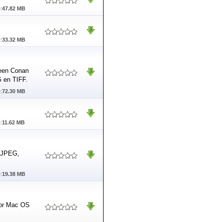
:
47.82 MB
:
33.32 MB
 een Conan
 en TIFF.
:
72.30 MB
:
11.62 MB
r JPEG,
:
19.38 MB
voor Mac OS