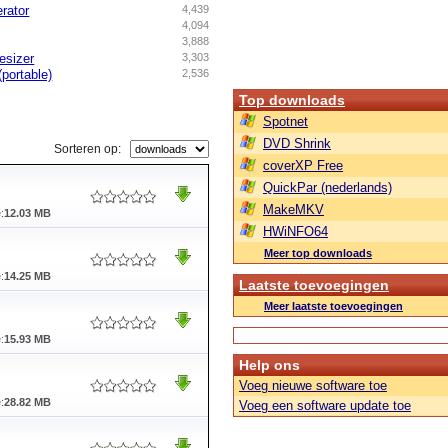
rator
4,439
4,094
3,888
esizer
3,303
portable)
2,536
Top downloads
Spotnet
DVD Shrink
Sorteren op:
coverXP Free
QuickPar (nederlands)
MakeMKV
:
12.03 MB
HWiNFO64
Meer top downloads
:
14.25 MB
Laatste toevoegingen
Meer laatste toevoegingen
:
15.93 MB
Help ons
Voeg nieuwe software toe
:
28.82 MB
Voeg een software update toe