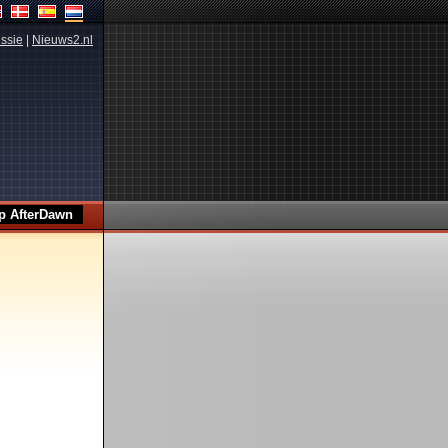
ssie
|
Nieuws2.nl