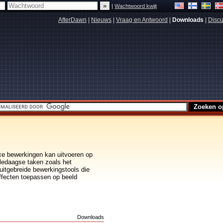
|
Wachtwoord kwijt
AfterDawn
|
Nieuws
|
Vraag en Antwoord
|
Downloads
|
Discu
xe bewerkingen kan uitvoeren op
lledaagse taken zoals het
uitgebreide bewerkingstools die
ffecten toepassen op beeld
s
Downloads