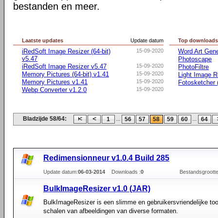
bestanden en meer.
Laatste updates
Update datum
Top download
iRedSoft Image Resizer (64-bit)
15-09-2020
Word Art Gene
v5.47
Photoscape
iRedSoft Image Resizer v5.47
15-09-2020
PhotoFiltre
Memory Pictures (64-bit) v1.41
15-09-2020
Light Image R
Memory Pictures v1.41
15-09-2020
Fotosketcher (
Webp Converter v1.2.0
15-09-2020
Bladzijde 58/64:
...
...
1
56
57
58
59
60
64
Redimensionneur v1.0.4 Build 285
Update datum:
06-03-2014
Downloads :
0
Bestandsgrootte
BulkImageResizer v1.0 (JAR)
BulkImageResizer is een slimme en gebruikersvriendelijke too
schalen van afbeeldingen van diverse formaten.