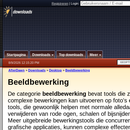
Registreren
|
Login:
Startpagina
Downloads
Top downloads
Meer
8/9/2026 12:15:20 PM
AfterDawn
>
Downloads
>
Desktop
>
Beeldbewerking
Beeldbewerking
De categorie
beeldbewerking
bevat tools die 
complexe bewerkingen kan uitvoeren op foto's 
tools, die gewoonlijk helpen met normale alled
verwijderen van rode ogen, schalen of bijsnijde
Meer uitgebreide bewerkingstools die concurre
grafische applicaties, kunnen complexe effect