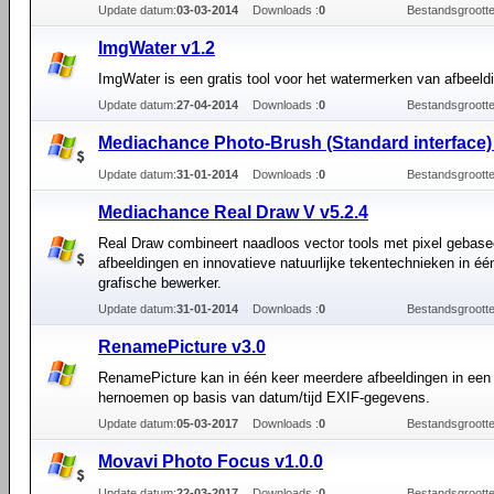
Update datum:
03-03-2014
Downloads :
0
Bestandsgrootte
ImgWater v1.2
ImgWater is een gratis tool voor het watermerken van afbeeld
Update datum:
27-04-2014
Downloads :
0
Bestandsgrootte
Mediachance Photo-Brush (Standard interface)
Update datum:
31-01-2014
Downloads :
0
Bestandsgrootte
Mediachance Real Draw V v5.2.4
Real Draw combineert naadloos vector tools met pixel gebase
afbeeldingen en innovatieve natuurlijke tekentechnieken in éé
grafische bewerker.
Update datum:
31-01-2014
Downloads :
0
Bestandsgrootte
RenamePicture v3.0
RenamePicture kan in één keer meerdere afbeeldingen in ee
hernoemen op basis van datum/tijd EXIF-gegevens.
Update datum:
05-03-2017
Downloads :
0
Bestandsgrootte
Movavi Photo Focus v1.0.0
Update datum:
22-03-2017
Downloads :
0
Bestandsgrootte