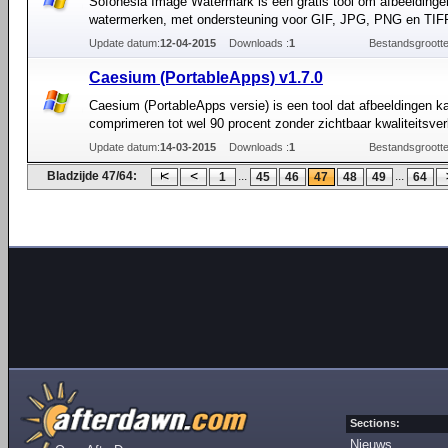
Sofonesia Image Watermark is een gratis tool om afbeeldinge
watermerken, met ondersteuning voor GIF, JPG, PNG en TIF
Update datum:
12-04-2015
Downloads :
1
Bestandsgrootte
Caesium (PortableApps) v1.7.0
Caesium (PortableApps versie) is een tool dat afbeeldingen k
comprimeren tot wel 90 procent zonder zichtbaar kwaliteitsverl
Update datum:
14-03-2015
Downloads :
1
Bestandsgrootte
Bladzijde 47/64:
...
...
1
45
46
47
48
49
64
Sections:
Nieuws