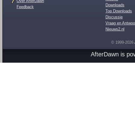
Over AfterDawn
Downloads
Feedback
Top Downloads
Discussie
Vraag en Antwoo
Nieuws2.nl
© 1999-2026
AfterDawn is p