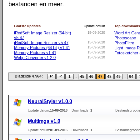
bestanden en meer.
Laatste updates
Update datum
Top download
iRedSoft Image Resizer (64-bit)
15-09-2020
Word Art Gene
v5.47
Photoscape
iRedSoft Image Resizer v5.47
15-09-2020
PhotoFiltre
Memory Pictures (64-bit) v1.41
15-09-2020
Light Image R
Memory Pictures v1.41
15-09-2020
Fotosketcher (
Webp Converter v1.2.0
15-09-2020
Bladzijde 47/64:
...
...
1
45
46
47
48
49
64
NeuralStyler v1.0.0
Update datum:
15-09-2016
Downloads :
1
Bestandsgrootte
MultImgs v1.0
Update datum:
01-09-2016
Downloads :
1
Bestandsgrootte