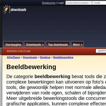
Registreren
|
Login:
Startpagina
Downloads
Top downloads
Meer
8/9/2026 6:58:22 AM
AfterDawn
>
Downloads
>
Desktop
>
Beeldbewerking
Beeldbewerking
De categorie
beeldbewerking
bevat tools die 
complexe bewerkingen kan uitvoeren op foto's 
tools, die gewoonlijk helpen met normale alled
verwijderen van rode ogen, schalen of bijsnijde
Meer uitgebreide bewerkingstools die concurre
grafische applicaties, kunnen complexe effect