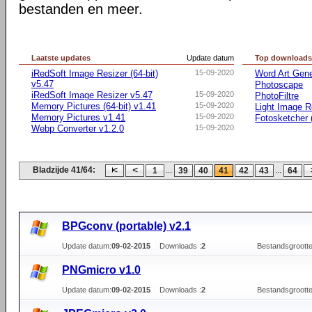
bestanden en meer.
Laatste updates
Update datum
Top download
iRedSoft Image Resizer (64-bit)
15-09-2020
Word Art Gene
v5.47
Photoscape
iRedSoft Image Resizer v5.47
15-09-2020
PhotoFiltre
Memory Pictures (64-bit) v1.41
15-09-2020
Light Image R
Memory Pictures v1.41
15-09-2020
Fotosketcher (
Webp Converter v1.2.0
15-09-2020
Bladzijde 41/64:
...
...
1
39
40
41
42
43
64
BPGconv (portable) v2.1
Update datum:
09-02-2015
Downloads :
2
Bestandsgrootte
PNGmicro v1.0
Update datum:
09-02-2015
Downloads :
2
Bestandsgrootte