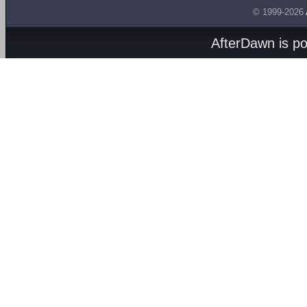
© 1999-2026
AfterDawn is p