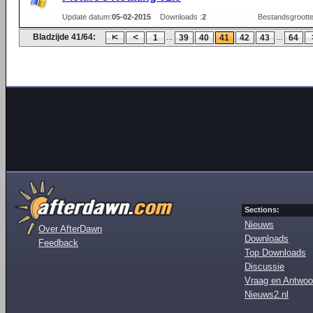
Update datum:
05-02-2015
Downloads :
2
Bestandsgrootte
Bladzijde 41/64:
...
...
1
39
40
41
42
43
64
Sections:
Nieuws
Over AfterDawn
Downloads
Feedback
Top Downloads
Discussie
Vraag en Antwoo
Nieuws2.nl