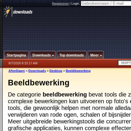
Registreren
|
Login:
Startpagina
Downloads
Top downloads
Meer
8/7/2026 8:33:17 AM
AfterDawn
>
Downloads
>
Desktop
>
Beeldbewerking
Beeldbewerking
De categorie
beeldbewerking
bevat tools die 
complexe bewerkingen kan uitvoeren op foto's 
tools, die gewoonlijk helpen met normale alled
verwijderen van rode ogen, schalen of bijsnijde
Meer uitgebreide bewerkingstools die concurre
grafische applicaties, kunnen complexe effect