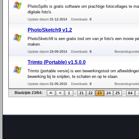
PhotoSpills is gratis software om prachtige fotocollages te m
digitale foto's.
Update datum:
31-12-2014
Downloads :
8
PhotoSketch9 v1.2
PhotoSketch9 is een gratis tool om van je foto's een mooie p
maken.
Update datum:
19-09-2014
Downloads :
8
Bestandsgrootte
Trimto (Portable) v1.5.0.0
Trimto (portable versie) is een bewerkingstool om afbeeldinge
bewerking bij te snijden, te schalen en op te slaan.
Update datum:
31-05-2015
Downloads :
8
Bestandsgrootte
Bladzijde 23/64:
...
...
1
21
22
23
24
25
64