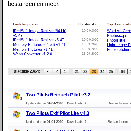
bestanden en meer.
Laatste updates
Update datum
Top download
iRedSoft Image Resizer (64-bit)
15-09-2020
Word Art Gene
v5.47
Photoscape
iRedSoft Image Resizer v5.47
15-09-2020
PhotoFiltre
Memory Pictures (64-bit) v1.41
15-09-2020
Light Image R
Memory Pictures v1.41
15-09-2020
Fotosketcher (
Webp Converter v1.2.0
15-09-2020
Bladzijde 23/64:
...
...
1
21
22
23
24
25
64
Two Pilots Retouch Pilot v3.2
Update datum:
01-04-2010
Downloads :
9
Bestandsgrootte
Two Pilots Exif Pilot Lite v4.0
Update datum:
01-04-2010
Downloads :
9
Bestandsgrootte