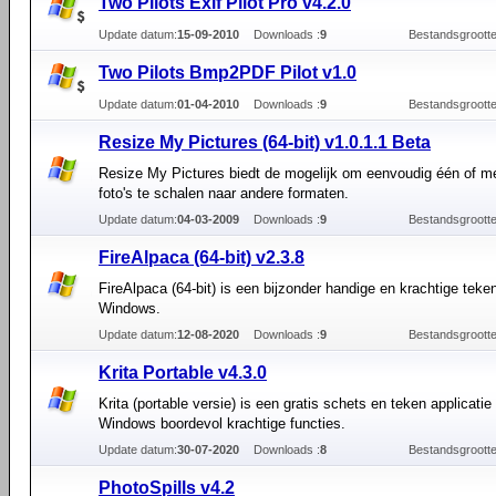
Two Pilots Exif Pilot Pro v4.2.0
Update datum:
15-09-2010
Downloads :
9
Bestandsgrootte
Two Pilots Bmp2PDF Pilot v1.0
Update datum:
01-04-2010
Downloads :
9
Bestandsgrootte
Resize My Pictures (64-bit) v1.0.1.1 Beta
Resize My Pictures biedt de mogelijk om eenvoudig één of m
foto's te schalen naar andere formaten.
Update datum:
04-03-2009
Downloads :
9
Bestandsgrootte
FireAlpaca (64-bit) v2.3.8
FireAlpaca (64-bit) is een bijzonder handige en krachtige teke
Windows.
Update datum:
12-08-2020
Downloads :
9
Bestandsgrootte
Krita Portable v4.3.0
Krita (portable versie) is een gratis schets en teken applicatie
Windows boordevol krachtige functies.
Update datum:
30-07-2020
Downloads :
8
Bestandsgrootte
PhotoSpills v4.2