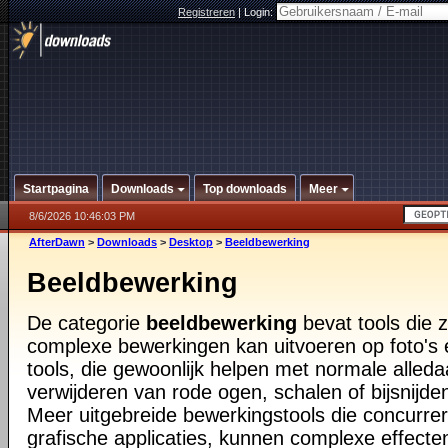
Registreren
|
Login:
Startpagina
Downloads
Top downloads
Meer
8/6/2026 10:46:03 PM
AfterDawn
>
Downloads
>
Desktop
>
Beeldbewerking
Beeldbewerking
De categorie
beeldbewerking
bevat tools die 
complexe bewerkingen kan uitvoeren op foto's 
tools, die gewoonlijk helpen met normale alled
verwijderen van rode ogen, schalen of bijsnijde
Meer uitgebreide bewerkingstools die concurre
grafische applicaties, kunnen complexe effect