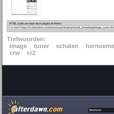
HTML code om naar deze pagina te linken:
Trefwoorden:
image
tuner
schalen
hernoem
crw
cr2
Sections: