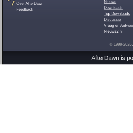
Nieuws
Over AfterDawn
Downloads
Feedback
Top Downloads
Discussie
Vraag en Antwoo
Nieuws2.nl
© 1999-2026
AfterDawn is p