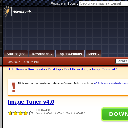
Registreren
|
Login:
Startpagina
Downloads
Top downloads
Meer
8/6/2026 10:29:06 PM
AfterDawn
>
Downloads
>
Desktop
>
Beeldbewerking
>
Image Tuner v4.0
Dit is een oude versie van deze software. Je kunt ook de
v6.8 (laatste stabiele vers
Image Tuner v4.0
Freeware
DOW
Vista / Win10 / Win7 / Win8 / WinXP